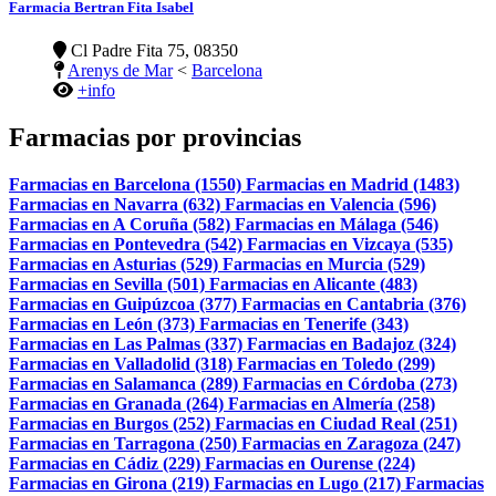
Farmacia Bertran Fita Isabel
Cl Padre Fita 75, 08350
Arenys de Mar
<
Barcelona
+info
Farmacias por provincias
Farmacias en Barcelona (1550)
Farmacias en Madrid (1483)
Farmacias en Navarra (632)
Farmacias en Valencia (596)
Farmacias en A Coruña (582)
Farmacias en Málaga (546)
Farmacias en Pontevedra (542)
Farmacias en Vizcaya (535)
Farmacias en Asturias (529)
Farmacias en Murcia (529)
Farmacias en Sevilla (501)
Farmacias en Alicante (483)
Farmacias en Guipúzcoa (377)
Farmacias en Cantabria (376)
Farmacias en León (373)
Farmacias en Tenerife (343)
Farmacias en Las Palmas (337)
Farmacias en Badajoz (324)
Farmacias en Valladolid (318)
Farmacias en Toledo (299)
Farmacias en Salamanca (289)
Farmacias en Córdoba (273)
Farmacias en Granada (264)
Farmacias en Almería (258)
Farmacias en Burgos (252)
Farmacias en Ciudad Real (251)
Farmacias en Tarragona (250)
Farmacias en Zaragoza (247)
Farmacias en Cádiz (229)
Farmacias en Ourense (224)
Farmacias en Girona (219)
Farmacias en Lugo (217)
Farmacias