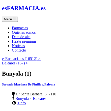
es
FARMACIA
.es
Menu
Farmacias
Quiénes somos
Date de alta
Hazte premium
Noticias
Contacto
esFarmacia.es (16512) >
Baleares (167) >
Bunyola (1)
Serrada Martinez De Pinillos, Paloma
C/ Santa Barbara, 5, 7110
Bunyola
<
Baleares
+info