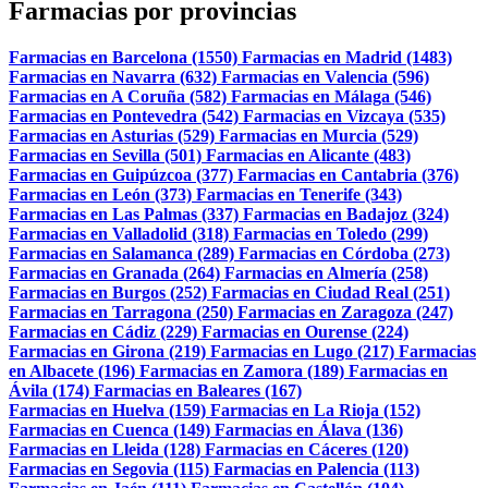
Farmacias por provincias
Farmacias en Barcelona (1550)
Farmacias en Madrid (1483)
Farmacias en Navarra (632)
Farmacias en Valencia (596)
Farmacias en A Coruña (582)
Farmacias en Málaga (546)
Farmacias en Pontevedra (542)
Farmacias en Vizcaya (535)
Farmacias en Asturias (529)
Farmacias en Murcia (529)
Farmacias en Sevilla (501)
Farmacias en Alicante (483)
Farmacias en Guipúzcoa (377)
Farmacias en Cantabria (376)
Farmacias en León (373)
Farmacias en Tenerife (343)
Farmacias en Las Palmas (337)
Farmacias en Badajoz (324)
Farmacias en Valladolid (318)
Farmacias en Toledo (299)
Farmacias en Salamanca (289)
Farmacias en Córdoba (273)
Farmacias en Granada (264)
Farmacias en Almería (258)
Farmacias en Burgos (252)
Farmacias en Ciudad Real (251)
Farmacias en Tarragona (250)
Farmacias en Zaragoza (247)
Farmacias en Cádiz (229)
Farmacias en Ourense (224)
Farmacias en Girona (219)
Farmacias en Lugo (217)
Farmacias
en Albacete (196)
Farmacias en Zamora (189)
Farmacias en
Ávila (174)
Farmacias en Baleares (167)
Farmacias en Huelva (159)
Farmacias en La Rioja (152)
Farmacias en Cuenca (149)
Farmacias en Álava (136)
Farmacias en Lleida (128)
Farmacias en Cáceres (120)
Farmacias en Segovia (115)
Farmacias en Palencia (113)