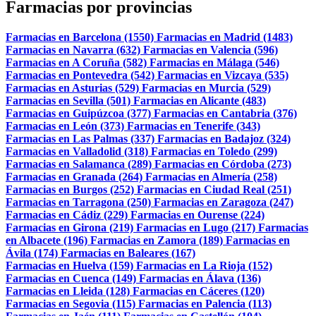
Farmacias por provincias
Farmacias en Barcelona (1550)
Farmacias en Madrid (1483)
Farmacias en Navarra (632)
Farmacias en Valencia (596)
Farmacias en A Coruña (582)
Farmacias en Málaga (546)
Farmacias en Pontevedra (542)
Farmacias en Vizcaya (535)
Farmacias en Asturias (529)
Farmacias en Murcia (529)
Farmacias en Sevilla (501)
Farmacias en Alicante (483)
Farmacias en Guipúzcoa (377)
Farmacias en Cantabria (376)
Farmacias en León (373)
Farmacias en Tenerife (343)
Farmacias en Las Palmas (337)
Farmacias en Badajoz (324)
Farmacias en Valladolid (318)
Farmacias en Toledo (299)
Farmacias en Salamanca (289)
Farmacias en Córdoba (273)
Farmacias en Granada (264)
Farmacias en Almería (258)
Farmacias en Burgos (252)
Farmacias en Ciudad Real (251)
Farmacias en Tarragona (250)
Farmacias en Zaragoza (247)
Farmacias en Cádiz (229)
Farmacias en Ourense (224)
Farmacias en Girona (219)
Farmacias en Lugo (217)
Farmacias
en Albacete (196)
Farmacias en Zamora (189)
Farmacias en
Ávila (174)
Farmacias en Baleares (167)
Farmacias en Huelva (159)
Farmacias en La Rioja (152)
Farmacias en Cuenca (149)
Farmacias en Álava (136)
Farmacias en Lleida (128)
Farmacias en Cáceres (120)
Farmacias en Segovia (115)
Farmacias en Palencia (113)