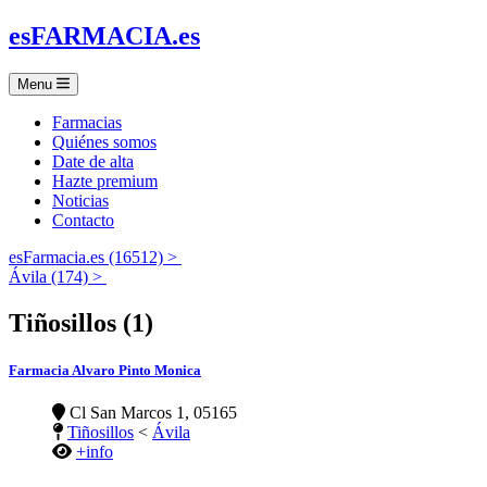
es
FARMACIA
.es
Menu
Farmacias
Quiénes somos
Date de alta
Hazte premium
Noticias
Contacto
esFarmacia.es (16512) >
Ávila (174) >
Tiñosillos (1)
Farmacia Alvaro Pinto Monica
Cl San Marcos 1, 05165
Tiñosillos
<
Ávila
+info