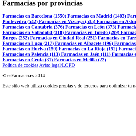
Farmacias por provincias
Farmacias en Barcelona (1550)
Farmacias en Madrid (1483)
Far
Pontevedra (542)
Farmacias en Vizcaya (535)
Farmacias en Astur
Farmacias en Cantabria (376)
Farmacias en León (373)
Farmacia
Farmacias en Valladolid (318)
Farmacias en Toledo (299)
Farmac
Burgos (252)
Farmacias en Ciudad Real (251)
Farmacias en Tarr
Farmacias en Lugo (217)
Farmacias en Albacete (196)
Farmacias
Farmacias en Huelva (159)
Farmacias en La Rioja (152)
Farmaci
Farmacias en Palencia (113)
Farmacias en Jaén (111)
Farmacias e
Farmacias en Ceuta (31)
Farmacias en Melilla (22)
Política de cookies
Aviso legal/LOPD
© esFarmacia.es 2014
Este sitio web utiliza cookies propias y de terceros para optimizar tu 