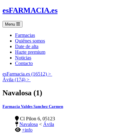
es
FARMACIA
.es
Menu
Farmacias
Quiénes somos
Date de alta
Hazte premium
Noticias
Contacto
esFarmacia.es (16512) >
Ávila (174) >
Navalosa (1)
Farmacia Valdes Sanchez Carmen
Cl Pilon 6, 05123
Navalosa
<
Ávila
+info