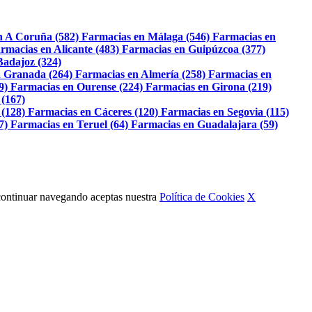
n A Coruña (582)
Farmacias en Málaga (546)
Farmacias en
rmacias en Alicante (483)
Farmacias en Guipúzcoa (377)
Badajoz (324)
 Granada (264)
Farmacias en Almería (258)
Farmacias en
9)
Farmacias en Ourense (224)
Farmacias en Girona (219)
 (167)
 (128)
Farmacias en Cáceres (120)
Farmacias en Segovia (115)
7)
Farmacias en Teruel (64)
Farmacias en Guadalajara (59)
Al continuar navegando aceptas nuestra
Política de Cookies
X