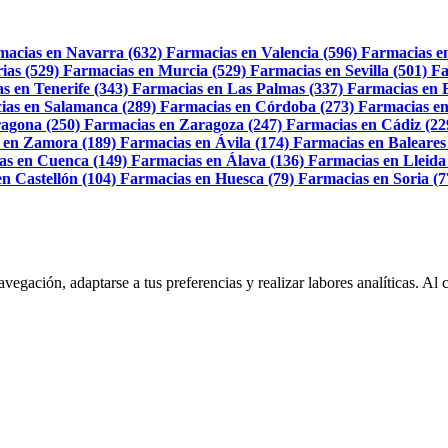
macias en Navarra (632)
Farmacias en Valencia (596)
Farmacias e
ias (529)
Farmacias en Murcia (529)
Farmacias en Sevilla (501)
Fa
s en Tenerife (343)
Farmacias en Las Palmas (337)
Farmacias en 
ias en Salamanca (289)
Farmacias en Córdoba (273)
Farmacias en
agona (250)
Farmacias en Zaragoza (247)
Farmacias en Cádiz (22
 en Zamora (189)
Farmacias en Ávila (174)
Farmacias en Baleares
as en Cuenca (149)
Farmacias en Álava (136)
Farmacias en Lleida
n Castellón (104)
Farmacias en Huesca (79)
Farmacias en Soria (7
navegación, adaptarse a tus preferencias y realizar labores analíticas. 