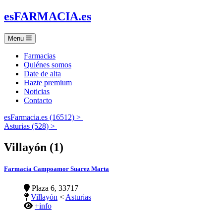
es
FARMACIA
.es
Menu
Farmacias
Quiénes somos
Date de alta
Hazte premium
Noticias
Contacto
esFarmacia.es (16512) >
Asturias (528) >
Villayón (1)
Farmacia Campoamor Suarez Marta
Plaza 6, 33717
Villayón
<
Asturias
+info