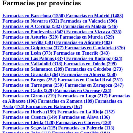
Farmacias por provincias
Farmacias en Barcelona (1550)
Farmacias en Madrid (1483)
Farmacias en Navarra (632)
Farmacias en Valencia (596)
Farmacias en A Coruña (582)
Farmacias en Málaga (546)
Farmacias en Pontevedra (542)
Farmacias en Vizcaya (535)
Farmacias en Asturias (529)
Farmacias en Murcia (529)
Farmacias en Sevilla (501)
Farmacias en Alicante (483)
Farmacias en Guipúzcoa (377)
Farmacias en Cantabria (376)
Farmacias en León (373)
Farmacias en Tenerife (343)
Farmacias en Las Palmas (337)
Farmacias en Badajoz (324)
Farmacias en Valladolid (318)
Farmacias en Toledo (299)
Farmacias en Salamanca (289)
Farmacias en Córdoba (273)
Farmacias en Granada (264)
Farmacias en Almería (258)
Farmacias en Burgos (252)
Farmacias en Ciudad Real (251)
Farmacias en Tarragona (250)
Farmacias en Zaragoza (247)
Farmacias en Cádiz (229)
Farmacias en Ourense (224)
Farmacias en Girona (219)
Farmacias en Lugo (217)
Farmacias
en Albacete (196)
Farmacias en Zamora (189)
Farmacias en
Ávila (174)
Farmacias en Baleares (167)
Farmacias en Huelva (159)
Farmacias en La Rioja (152)
Farmacias en Cuenca (149)
Farmacias en Álava (136)
Farmacias en Lleida (128)
Farmacias en Cáceres (120)
Farmacias en Segovia (115)
Farmacias en Palencia (113)