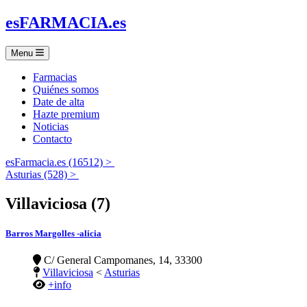
es
FARMACIA
.es
Menu
Farmacias
Quiénes somos
Date de alta
Hazte premium
Noticias
Contacto
esFarmacia.es (16512) >
Asturias (528) >
Villaviciosa (7)
Barros Margolles -alicia
C/ General Campomanes, 14, 33300
Villaviciosa
<
Asturias
+info