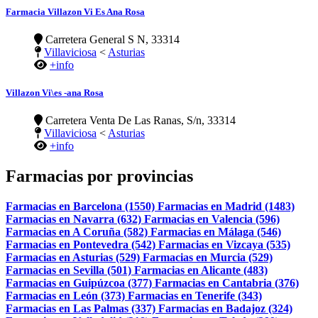
Farmacia Villazon Vi Es Ana Rosa
Carretera General S N, 33314
Villaviciosa
<
Asturias
+info
Villazon Vi\es -ana Rosa
Carretera Venta De Las Ranas, S/n, 33314
Villaviciosa
<
Asturias
+info
Farmacias por provincias
Farmacias en Barcelona (1550)
Farmacias en Madrid (1483)
Farmacias en Navarra (632)
Farmacias en Valencia (596)
Farmacias en A Coruña (582)
Farmacias en Málaga (546)
Farmacias en Pontevedra (542)
Farmacias en Vizcaya (535)
Farmacias en Asturias (529)
Farmacias en Murcia (529)
Farmacias en Sevilla (501)
Farmacias en Alicante (483)
Farmacias en Guipúzcoa (377)
Farmacias en Cantabria (376)
Farmacias en León (373)
Farmacias en Tenerife (343)
Farmacias en Las Palmas (337)
Farmacias en Badajoz (324)