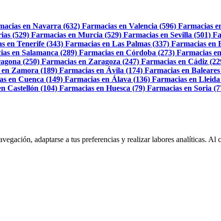
macias en Navarra (632)
Farmacias en Valencia (596)
Farmacias e
ias (529)
Farmacias en Murcia (529)
Farmacias en Sevilla (501)
Fa
s en Tenerife (343)
Farmacias en Las Palmas (337)
Farmacias en 
ias en Salamanca (289)
Farmacias en Córdoba (273)
Farmacias en
agona (250)
Farmacias en Zaragoza (247)
Farmacias en Cádiz (22
 en Zamora (189)
Farmacias en Ávila (174)
Farmacias en Baleares
as en Cuenca (149)
Farmacias en Álava (136)
Farmacias en Lleida
n Castellón (104)
Farmacias en Huesca (79)
Farmacias en Soria (7
navegación, adaptarse a tus preferencias y realizar labores analíticas. 