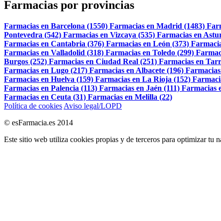
Farmacias por provincias
Farmacias en Barcelona (1550)
Farmacias en Madrid (1483)
Far
Pontevedra (542)
Farmacias en Vizcaya (535)
Farmacias en Astur
Farmacias en Cantabria (376)
Farmacias en León (373)
Farmacia
Farmacias en Valladolid (318)
Farmacias en Toledo (299)
Farmac
Burgos (252)
Farmacias en Ciudad Real (251)
Farmacias en Tarr
Farmacias en Lugo (217)
Farmacias en Albacete (196)
Farmacias
Farmacias en Huelva (159)
Farmacias en La Rioja (152)
Farmaci
Farmacias en Palencia (113)
Farmacias en Jaén (111)
Farmacias e
Farmacias en Ceuta (31)
Farmacias en Melilla (22)
Política de cookies
Aviso legal/LOPD
© esFarmacia.es 2014
Este sitio web utiliza cookies propias y de terceros para optimizar tu 