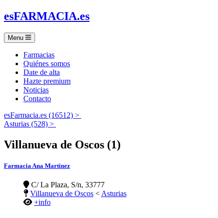
es
FARMACIA
.es
Menu
Farmacias
Quiénes somos
Date de alta
Hazte premium
Noticias
Contacto
esFarmacia.es (16512) >
Asturias (528) >
Villanueva de Oscos (1)
Farmacia Ana Martinez
C/ La Plaza, S/n, 33777
Villanueva de Oscos
<
Asturias
+info