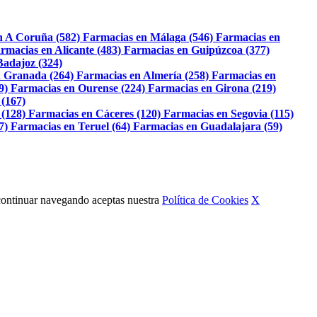
n A Coruña (582)
Farmacias en Málaga (546)
Farmacias en
rmacias en Alicante (483)
Farmacias en Guipúzcoa (377)
Badajoz (324)
 Granada (264)
Farmacias en Almería (258)
Farmacias en
9)
Farmacias en Ourense (224)
Farmacias en Girona (219)
 (167)
 (128)
Farmacias en Cáceres (120)
Farmacias en Segovia (115)
7)
Farmacias en Teruel (64)
Farmacias en Guadalajara (59)
Al continuar navegando aceptas nuestra
Política de Cookies
X