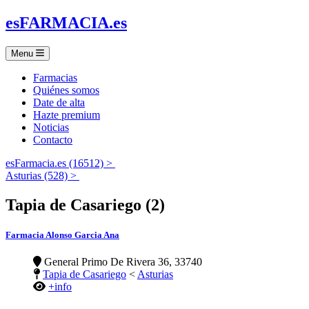
es
FARMACIA
.es
Menu
Farmacias
Quiénes somos
Date de alta
Hazte premium
Noticias
Contacto
esFarmacia.es (16512) >
Asturias (528) >
Tapia de Casariego (2)
Farmacia Alonso Garcia Ana
General Primo De Rivera 36, 33740
Tapia de Casariego
<
Asturias
+info