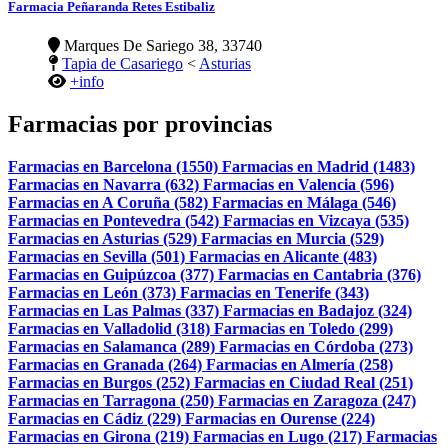
Farmacia Peñaranda Retes Estibaliz
Marques De Sariego 38, 33740
Tapia de Casariego
<
Asturias
+info
Farmacias por provincias
Farmacias en Barcelona (1550)
Farmacias en Madrid (1483)
Farmacias en Navarra (632)
Farmacias en Valencia (596)
Farmacias en A Coruña (582)
Farmacias en Málaga (546)
Farmacias en Pontevedra (542)
Farmacias en Vizcaya (535)
Farmacias en Asturias (529)
Farmacias en Murcia (529)
Farmacias en Sevilla (501)
Farmacias en Alicante (483)
Farmacias en Guipúzcoa (377)
Farmacias en Cantabria (376)
Farmacias en León (373)
Farmacias en Tenerife (343)
Farmacias en Las Palmas (337)
Farmacias en Badajoz (324)
Farmacias en Valladolid (318)
Farmacias en Toledo (299)
Farmacias en Salamanca (289)
Farmacias en Córdoba (273)
Farmacias en Granada (264)
Farmacias en Almería (258)
Farmacias en Burgos (252)
Farmacias en Ciudad Real (251)
Farmacias en Tarragona (250)
Farmacias en Zaragoza (247)
Farmacias en Cádiz (229)
Farmacias en Ourense (224)
Farmacias en Girona (219)
Farmacias en Lugo (217)
Farmacias