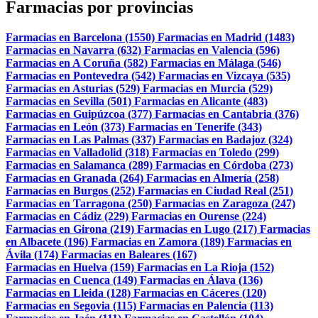
Farmacias por provincias
Farmacias en Barcelona (1550)
Farmacias en Madrid (1483)
Farmacias en Navarra (632)
Farmacias en Valencia (596)
Farmacias en A Coruña (582)
Farmacias en Málaga (546)
Farmacias en Pontevedra (542)
Farmacias en Vizcaya (535)
Farmacias en Asturias (529)
Farmacias en Murcia (529)
Farmacias en Sevilla (501)
Farmacias en Alicante (483)
Farmacias en Guipúzcoa (377)
Farmacias en Cantabria (376)
Farmacias en León (373)
Farmacias en Tenerife (343)
Farmacias en Las Palmas (337)
Farmacias en Badajoz (324)
Farmacias en Valladolid (318)
Farmacias en Toledo (299)
Farmacias en Salamanca (289)
Farmacias en Córdoba (273)
Farmacias en Granada (264)
Farmacias en Almería (258)
Farmacias en Burgos (252)
Farmacias en Ciudad Real (251)
Farmacias en Tarragona (250)
Farmacias en Zaragoza (247)
Farmacias en Cádiz (229)
Farmacias en Ourense (224)
Farmacias en Girona (219)
Farmacias en Lugo (217)
Farmacias
en Albacete (196)
Farmacias en Zamora (189)
Farmacias en
Ávila (174)
Farmacias en Baleares (167)
Farmacias en Huelva (159)
Farmacias en La Rioja (152)
Farmacias en Cuenca (149)
Farmacias en Álava (136)
Farmacias en Lleida (128)
Farmacias en Cáceres (120)
Farmacias en Segovia (115)
Farmacias en Palencia (113)