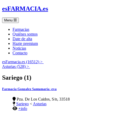
es
FARMACIA
.es
Menu
Farmacias
Quiénes somos
Date de alta
Hazte premium
Noticias
Contacto
esFarmacia.es (16512) >
Asturias (528) >
Sariego (1)
Farmacia Gonzalez Santamaria -eva
Pza. De Los Caidos, S/n, 33518
Sariego
<
Asturias
+info