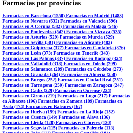
Farmacias por provincias
Farmacias en Barcelona (1550)
Farmacias en Madrid (1483)
Farmacias en Navarra (632)
Farmacias en Valencia (596)
Farmacias en A Coruña (582)
Farmacias en Málaga (546)
Farmacias en Pontevedra (542)
Farmacias en Vizcaya (535)
Farmacias en Asturias (529)
Farmacias en Murcia (529)
Farmacias en Sevilla (501)
Farmacias en Alicante (483)
Farmacias en Guipúzcoa (377)
Farmacias en Cantabria (376)
Farmacias en León (373)
Farmacias en Tenerife (343)
Farmacias en Las Palmas (337)
Farmacias en Badajoz (324)
Farmacias en Valladolid (318)
Farmacias en Toledo (299)
Farmacias en Salamanca (289)
Farmacias en Córdoba (273)
Farmacias en Granada (264)
Farmacias en Almería (258)
Farmacias en Burgos (252)
Farmacias en Ciudad Real (251)
Farmacias en Tarragona (250)
Farmacias en Zaragoza (247)
Farmacias en Cádiz (229)
Farmacias en Ourense (224)
Farmacias en Girona (219)
Farmacias en Lugo (217)
Farmacias
en Albacete (196)
Farmacias en Zamora (189)
Farmacias en
Ávila (174)
Farmacias en Baleares (167)
Farmacias en Huelva (159)
Farmacias en La Rioja (152)
Farmacias en Cuenca (149)
Farmacias en Álava (136)
Farmacias en Lleida (128)
Farmacias en Cáceres (120)
Farmacias en Segovia (115)
Farmacias en Palencia (113)