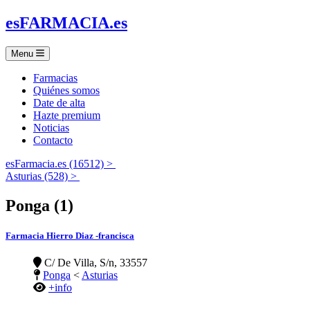
es
FARMACIA
.es
Menu
Farmacias
Quiénes somos
Date de alta
Hazte premium
Noticias
Contacto
esFarmacia.es (16512) >
Asturias (528) >
Ponga (1)
Farmacia Hierro Diaz -francisca
C/ De Villa, S/n, 33557
Ponga
<
Asturias
+info