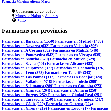
Farmacia Martinez Alfonso Marta
Cl Teresina 23 25, 33138
Muros de Nalón
<
Asturias
+info
Farmacias por provincias
Farmacias en Barcelona (1550)
Farmacias en Madrid (1483)
Farmacias en Navarra (632)
Farmacias en Valencia (596)
Farmacias en A Coruña (582)
Farmacias en Málaga (546)
Farmacias en Pontevedra (542)
Farmacias en Vizcaya (535)
Farmacias en Asturias (529)
Farmacias en Murcia (529)
Farmacias en Sevilla (501)
Farmacias en Alicante (483)
Farmacias en Guipúzcoa (377)
Farmacias en Cantabria (376)
Farmacias en León (373)
Farmacias en Tenerife (343)
Farmacias en Las Palmas (337)
Farmacias en Badajoz (324)
Farmacias en Valladolid (318)
Farmacias en Toledo (299)
Farmacias en Salamanca (289)
Farmacias en Córdoba (273)
Farmacias en Granada (264)
Farmacias en Almería (258)
Farmacias en Burgos (252)
Farmacias en Ciudad Real (251)
Farmacias en Tarragona (250)
Farmacias en Zaragoza (247)
Farmacias en Cádiz (229)
Farmacias en Ourense (224)
Farmacias en Girona (219)
Farmacias en Lugo (217)
Farmacias