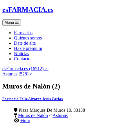
es
FARMACIA
.es
Menu
Farmacias
Quiénes somos
Date de alta
Hazte premium
Noticias
Contacto
esFarmacia.es (16512) >
Asturias (528) >
Muros de Nalón (2)
Farmacia Feliz Alvarez Jesus Carlos
Plaza Marques De Muros 10, 33138
Muros de Nalón
<
Asturias
+info