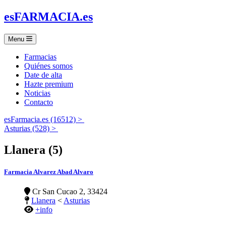
es
FARMACIA
.es
Menu
Farmacias
Quiénes somos
Date de alta
Hazte premium
Noticias
Contacto
esFarmacia.es (16512) >
Asturias (528) >
Llanera (5)
Farmacia Alvarez Abad Alvaro
Cr San Cucao 2, 33424
Llanera
<
Asturias
+info