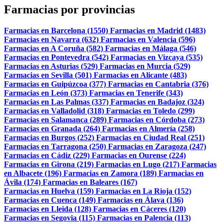
Farmacias por provincias
Farmacias en Barcelona (1550)
Farmacias en Madrid (1483)
Farmacias en Navarra (632)
Farmacias en Valencia (596)
Farmacias en A Coruña (582)
Farmacias en Málaga (546)
Farmacias en Pontevedra (542)
Farmacias en Vizcaya (535)
Farmacias en Asturias (529)
Farmacias en Murcia (529)
Farmacias en Sevilla (501)
Farmacias en Alicante (483)
Farmacias en Guipúzcoa (377)
Farmacias en Cantabria (376)
Farmacias en León (373)
Farmacias en Tenerife (343)
Farmacias en Las Palmas (337)
Farmacias en Badajoz (324)
Farmacias en Valladolid (318)
Farmacias en Toledo (299)
Farmacias en Salamanca (289)
Farmacias en Córdoba (273)
Farmacias en Granada (264)
Farmacias en Almería (258)
Farmacias en Burgos (252)
Farmacias en Ciudad Real (251)
Farmacias en Tarragona (250)
Farmacias en Zaragoza (247)
Farmacias en Cádiz (229)
Farmacias en Ourense (224)
Farmacias en Girona (219)
Farmacias en Lugo (217)
Farmacias
en Albacete (196)
Farmacias en Zamora (189)
Farmacias en
Ávila (174)
Farmacias en Baleares (167)
Farmacias en Huelva (159)
Farmacias en La Rioja (152)
Farmacias en Cuenca (149)
Farmacias en Álava (136)
Farmacias en Lleida (128)
Farmacias en Cáceres (120)
Farmacias en Segovia (115)
Farmacias en Palencia (113)