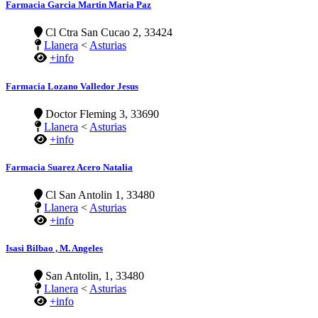
Farmacia Garcia Martin Maria Paz
Cl Ctra San Cucao 2, 33424
Llanera
<
Asturias
+info
Farmacia Lozano Valledor Jesus
Doctor Fleming 3, 33690
Llanera
<
Asturias
+info
Farmacia Suarez Acero Natalia
Cl San Antolin 1, 33480
Llanera
<
Asturias
+info
Isasi Bilbao , M. Angeles
San Antolin, 1, 33480
Llanera
<
Asturias
+info