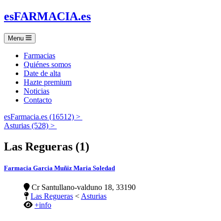
es
FARMACIA
.es
Menu
Farmacias
Quiénes somos
Date de alta
Hazte premium
Noticias
Contacto
esFarmacia.es (16512) >
Asturias (528) >
Las Regueras (1)
Farmacia Garcia Muñiz Maria Soledad
Cr Santullano-valduno 18, 33190
Las Regueras
<
Asturias
+info