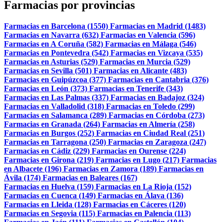
Farmacias por provincias
Farmacias en Barcelona (1550)
Farmacias en Madrid (1483)
Farmacias en Navarra (632)
Farmacias en Valencia (596)
Farmacias en A Coruña (582)
Farmacias en Málaga (546)
Farmacias en Pontevedra (542)
Farmacias en Vizcaya (535)
Farmacias en Asturias (529)
Farmacias en Murcia (529)
Farmacias en Sevilla (501)
Farmacias en Alicante (483)
Farmacias en Guipúzcoa (377)
Farmacias en Cantabria (376)
Farmacias en León (373)
Farmacias en Tenerife (343)
Farmacias en Las Palmas (337)
Farmacias en Badajoz (324)
Farmacias en Valladolid (318)
Farmacias en Toledo (299)
Farmacias en Salamanca (289)
Farmacias en Córdoba (273)
Farmacias en Granada (264)
Farmacias en Almería (258)
Farmacias en Burgos (252)
Farmacias en Ciudad Real (251)
Farmacias en Tarragona (250)
Farmacias en Zaragoza (247)
Farmacias en Cádiz (229)
Farmacias en Ourense (224)
Farmacias en Girona (219)
Farmacias en Lugo (217)
Farmacias
en Albacete (196)
Farmacias en Zamora (189)
Farmacias en
Ávila (174)
Farmacias en Baleares (167)
Farmacias en Huelva (159)
Farmacias en La Rioja (152)
Farmacias en Cuenca (149)
Farmacias en Álava (136)
Farmacias en Lleida (128)
Farmacias en Cáceres (120)
Farmacias en Segovia (115)
Farmacias en Palencia (113)