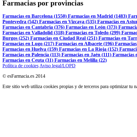
Farmacias por provincias
Farmacias en Barcelona (1550)
Farmacias en Madrid (1483)
Far
Pontevedra (542)
Farmacias en Vizcaya (535)
Farmacias en Astur
Farmacias en Cantabria (376)
Farmacias en León (373)
Farmacia
Farmacias en Valladolid (318)
Farmacias en Toledo (299)
Farmac
Burgos (252)
Farmacias en Ciudad Real (251)
Farmacias en Tarr
Farmacias en Lugo (217)
Farmacias en Albacete (196)
Farmacias
Farmacias en Huelva (159)
Farmacias en La Rioja (152)
Farmaci
Farmacias en Palencia (113)
Farmacias en Jaén (111)
Farmacias e
Farmacias en Ceuta (31)
Farmacias en Melilla (22)
Política de cookies
Aviso legal/LOPD
© esFarmacia.es 2014
Este sitio web utiliza cookies propias y de terceros para optimizar tu 