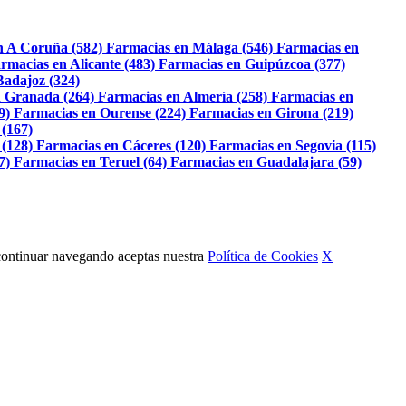
n A Coruña (582)
Farmacias en Málaga (546)
Farmacias en
rmacias en Alicante (483)
Farmacias en Guipúzcoa (377)
Badajoz (324)
 Granada (264)
Farmacias en Almería (258)
Farmacias en
9)
Farmacias en Ourense (224)
Farmacias en Girona (219)
 (167)
 (128)
Farmacias en Cáceres (120)
Farmacias en Segovia (115)
7)
Farmacias en Teruel (64)
Farmacias en Guadalajara (59)
Al continuar navegando aceptas nuestra
Política de Cookies
X