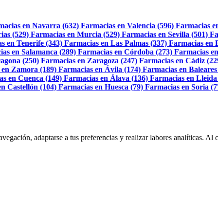
macias en Navarra (632)
Farmacias en Valencia (596)
Farmacias e
ias (529)
Farmacias en Murcia (529)
Farmacias en Sevilla (501)
Fa
s en Tenerife (343)
Farmacias en Las Palmas (337)
Farmacias en 
ias en Salamanca (289)
Farmacias en Córdoba (273)
Farmacias en
agona (250)
Farmacias en Zaragoza (247)
Farmacias en Cádiz (22
 en Zamora (189)
Farmacias en Ávila (174)
Farmacias en Baleares
as en Cuenca (149)
Farmacias en Álava (136)
Farmacias en Lleida
n Castellón (104)
Farmacias en Huesca (79)
Farmacias en Soria (7
navegación, adaptarse a tus preferencias y realizar labores analíticas. 