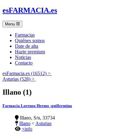
es
FARMACIA
.es
Menu
Farmacias
Quiénes somos
Date de alta
Hazte premium
Noticias
Contacto
esFarmacia.es (16512) >
Asturias (528) >
Illano (1)
Farmacia Lorenzo Hermo -guillermina
Illano, S/n, 33734
Illano
<
Asturias
+info