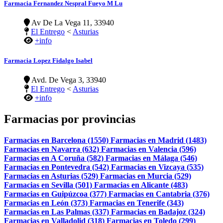
Farmacia Fernandez Nespral Fueyo M Lu
Av De La Vega 11, 33940
El Entrego
<
Asturias
+info
Farmacia Lopez Fidalgo Isabel
Avd. De Vega 3, 33940
El Entrego
<
Asturias
+info
Farmacias por provincias
Farmacias en Barcelona (1550)
Farmacias en Madrid (1483)
Farmacias en Navarra (632)
Farmacias en Valencia (596)
Farmacias en A Coruña (582)
Farmacias en Málaga (546)
Farmacias en Pontevedra (542)
Farmacias en Vizcaya (535)
Farmacias en Asturias (529)
Farmacias en Murcia (529)
Farmacias en Sevilla (501)
Farmacias en Alicante (483)
Farmacias en Guipúzcoa (377)
Farmacias en Cantabria (376)
Farmacias en León (373)
Farmacias en Tenerife (343)
Farmacias en Las Palmas (337)
Farmacias en Badajoz (324)
Farmacias en Valladolid (318)
Farmacias en Toledo (299)