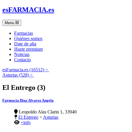
es
FARMACIA
.es
Menu
Farmacias
Quiénes somos
Date de alta
Hazte premium
Noticias
Contacto
esFarmacia.es (16512) >
Asturias (528) >
El Entrego (3)
Farmacia Diaz Alvarez Angela
Leopoldo Alas Clarin 1, 33940
El Entrego
<
Asturias
+info