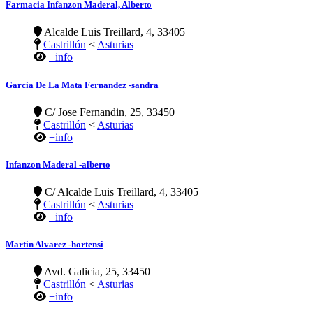
Farmacia Infanzon Maderal, Alberto
Alcalde Luis Treillard, 4, 33405
Castrillón
<
Asturias
+info
Garcia De La Mata Fernandez -sandra
C/ Jose Fernandin, 25, 33450
Castrillón
<
Asturias
+info
Infanzon Maderal -alberto
C/ Alcalde Luis Treillard, 4, 33405
Castrillón
<
Asturias
+info
Martin Alvarez -hortensi
Avd. Galicia, 25, 33450
Castrillón
<
Asturias
+info