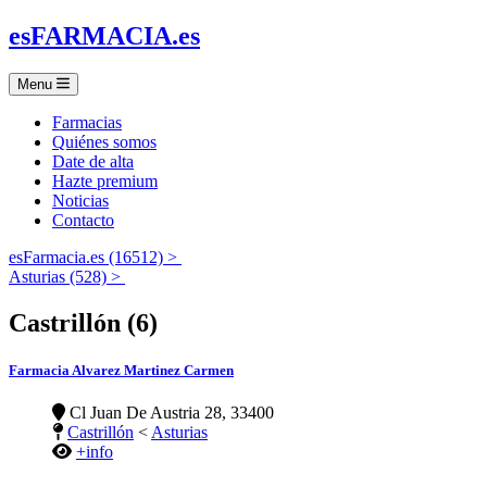
es
FARMACIA
.es
Menu
Farmacias
Quiénes somos
Date de alta
Hazte premium
Noticias
Contacto
esFarmacia.es (16512) >
Asturias (528) >
Castrillón (6)
Farmacia Alvarez Martinez Carmen
Cl Juan De Austria 28, 33400
Castrillón
<
Asturias
+info