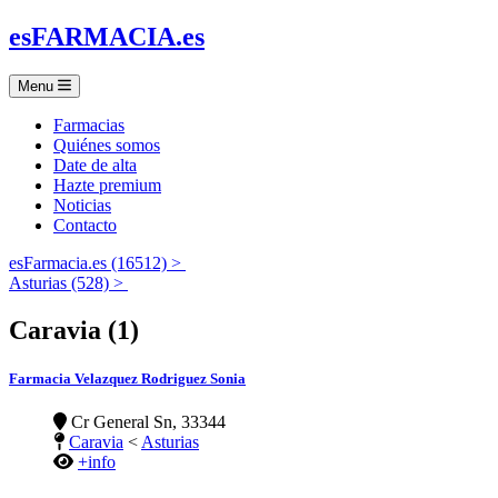
es
FARMACIA
.es
Menu
Farmacias
Quiénes somos
Date de alta
Hazte premium
Noticias
Contacto
esFarmacia.es (16512) >
Asturias (528) >
Caravia (1)
Farmacia Velazquez Rodriguez Sonia
Cr General Sn, 33344
Caravia
<
Asturias
+info