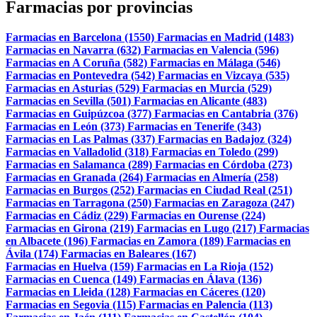
Farmacias por provincias
Farmacias en Barcelona (1550)
Farmacias en Madrid (1483)
Farmacias en Navarra (632)
Farmacias en Valencia (596)
Farmacias en A Coruña (582)
Farmacias en Málaga (546)
Farmacias en Pontevedra (542)
Farmacias en Vizcaya (535)
Farmacias en Asturias (529)
Farmacias en Murcia (529)
Farmacias en Sevilla (501)
Farmacias en Alicante (483)
Farmacias en Guipúzcoa (377)
Farmacias en Cantabria (376)
Farmacias en León (373)
Farmacias en Tenerife (343)
Farmacias en Las Palmas (337)
Farmacias en Badajoz (324)
Farmacias en Valladolid (318)
Farmacias en Toledo (299)
Farmacias en Salamanca (289)
Farmacias en Córdoba (273)
Farmacias en Granada (264)
Farmacias en Almería (258)
Farmacias en Burgos (252)
Farmacias en Ciudad Real (251)
Farmacias en Tarragona (250)
Farmacias en Zaragoza (247)
Farmacias en Cádiz (229)
Farmacias en Ourense (224)
Farmacias en Girona (219)
Farmacias en Lugo (217)
Farmacias
en Albacete (196)
Farmacias en Zamora (189)
Farmacias en
Ávila (174)
Farmacias en Baleares (167)
Farmacias en Huelva (159)
Farmacias en La Rioja (152)
Farmacias en Cuenca (149)
Farmacias en Álava (136)
Farmacias en Lleida (128)
Farmacias en Cáceres (120)
Farmacias en Segovia (115)
Farmacias en Palencia (113)