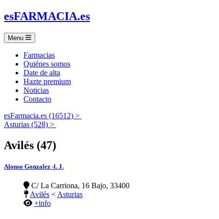
es
FARMACIA
.es
Menu
Farmacias
Quiénes somos
Date de alta
Hazte premium
Noticias
Contacto
esFarmacia.es (16512) >
Asturias (528) >
Avilés (47)
Alonso Gonzalez -l. J.
C/ La Carriona, 16 Bajo, 33400
Avilés
<
Asturias
+info