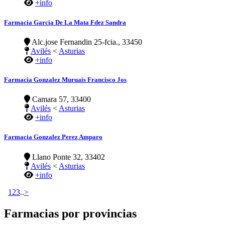
+info
Farmacia Garcia De La Mata Fdez Sandra
Alc.jose Fernandin 25-fcia., 33450
Avilés
<
Asturias
+info
Farmacia Gonzalez Muruais Francisco Jos
Camara 57, 33400
Avilés
<
Asturias
+info
Farmacia Gonzalez Perez Amparo
Llano Ponte 32, 33402
Avilés
<
Asturias
+info
1
2
3
..
>
Farmacias por provincias