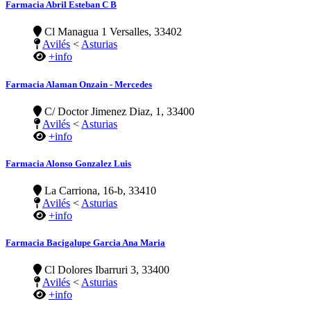
Farmacia Abril Esteban C B
Cl Managua 1 Versalles, 33402
Avilés
<
Asturias
+info
Farmacia Alaman Onzain - Mercedes
C/ Doctor Jimenez Diaz, 1, 33400
Avilés
<
Asturias
+info
Farmacia Alonso Gonzalez Luis
La Carriona, 16-b, 33410
Avilés
<
Asturias
+info
Farmacia Bacigalupe Garcia Ana Maria
Cl Dolores Ibarruri 3, 33400
Avilés
<
Asturias
+info