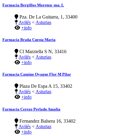
Farmacia Bergillos Moreton -ma. L
Pza. De La Guitarra, 1, 33400
Avilés
<
Asturias
+info
Farmacia Braña Cuesta Maria
Cl Marziella S N, 33416
Avilés
<
Asturias
+info
Farmacia Camino Oyague Flor M Pilar
Plaza De Espa A 15, 33402
Avilés
<
Asturias
+info
Farmacia Cerezo Perlado Amalia
Fernandez Balsera 16, 33402
Avilés
<
Asturias
+info