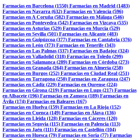
Farmacias en Barcelona (1550)
Farmacias en Madrid (1483)
Farmacias en Navarra (632)
Farmacias en Valencia (596)
Farmacias en A Coruña (582)
Farmacias en Málaga (546)
Farmacias en Pontevedra (542)
Farmacias en Vizcaya (535)
Farmacias en Asturias (529)
Farmacias en Murcia (529)
Farmacias en Sevilla (501)
Farmacias en Alicante (483)
Farmacias en Guipúzcoa (377)
Farmacias en Cantabria (376)
Farmacias en León (373)
Farmacias en Tenerife (343)
Farmacias en Las Palmas (337)
Farmacias en Badajoz (324)
Farmacias en Valladolid (318)
Farmacias en Toledo (299)
Farmacias en Salamanca (289)
Farmacias en Córdoba (273)
Farmacias en Granada (264)
Farmacias en Almería (258)
Farmacias en Burgos (252)
Farmacias en Ciudad Real (251)
Farmacias en Tarragona (250)
Farmacias en Zaragoza (247)
Farmacias en Cádiz (229)
Farmacias en Ourense (224)
Farmacias en Girona (219)
Farmacias en Lugo (217)
Farmacias
en Albacete (196)
Farmacias en Zamora (189)
Farmacias en
Ávila (174)
Farmacias en Baleares (167)
Farmacias en Huelva (159)
Farmacias en La Rioja (152)
Farmacias en Cuenca (149)
Farmacias en Álava (136)
Farmacias en Lleida (128)
Farmacias en Cáceres (120)
Farmacias en Segovia (115)
Farmacias en Palencia (113)
Farmacias en Jaén (111)
Farmacias en Castellón (104)
Farmacias en Huesca (79)
Farmacias en Soria (77)
Farmacias