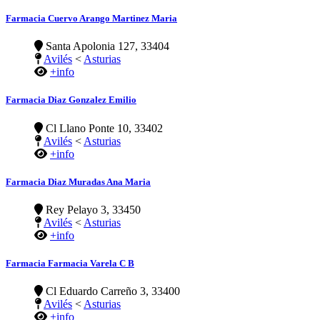
Farmacia Cuervo Arango Martinez Maria
Santa Apolonia 127, 33404
Avilés
<
Asturias
+info
Farmacia Diaz Gonzalez Emilio
Cl Llano Ponte 10, 33402
Avilés
<
Asturias
+info
Farmacia Diaz Muradas Ana Maria
Rey Pelayo 3, 33450
Avilés
<
Asturias
+info
Farmacia Farmacia Varela C B
Cl Eduardo Carreño 3, 33400
Avilés
<
Asturias
+info