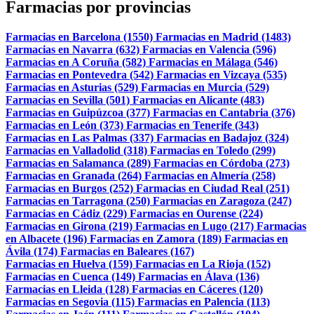
Farmacias por provincias
Farmacias en Barcelona (1550)
Farmacias en Madrid (1483)
Farmacias en Navarra (632)
Farmacias en Valencia (596)
Farmacias en A Coruña (582)
Farmacias en Málaga (546)
Farmacias en Pontevedra (542)
Farmacias en Vizcaya (535)
Farmacias en Asturias (529)
Farmacias en Murcia (529)
Farmacias en Sevilla (501)
Farmacias en Alicante (483)
Farmacias en Guipúzcoa (377)
Farmacias en Cantabria (376)
Farmacias en León (373)
Farmacias en Tenerife (343)
Farmacias en Las Palmas (337)
Farmacias en Badajoz (324)
Farmacias en Valladolid (318)
Farmacias en Toledo (299)
Farmacias en Salamanca (289)
Farmacias en Córdoba (273)
Farmacias en Granada (264)
Farmacias en Almería (258)
Farmacias en Burgos (252)
Farmacias en Ciudad Real (251)
Farmacias en Tarragona (250)
Farmacias en Zaragoza (247)
Farmacias en Cádiz (229)
Farmacias en Ourense (224)
Farmacias en Girona (219)
Farmacias en Lugo (217)
Farmacias
en Albacete (196)
Farmacias en Zamora (189)
Farmacias en
Ávila (174)
Farmacias en Baleares (167)
Farmacias en Huelva (159)
Farmacias en La Rioja (152)
Farmacias en Cuenca (149)
Farmacias en Álava (136)
Farmacias en Lleida (128)
Farmacias en Cáceres (120)
Farmacias en Segovia (115)
Farmacias en Palencia (113)