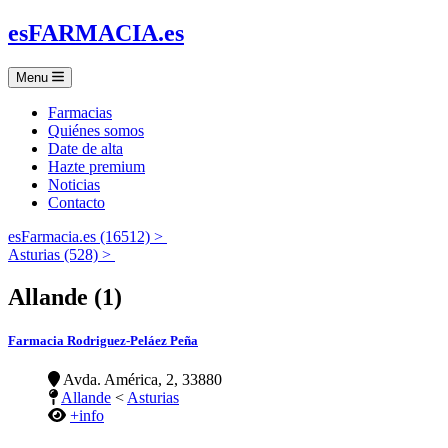
es
FARMACIA
.es
Menu
Farmacias
Quiénes somos
Date de alta
Hazte premium
Noticias
Contacto
esFarmacia.es (16512) >
Asturias (528) >
Allande (1)
Farmacia Rodriguez-Peláez Peña
Avda. América, 2, 33880
Allande
<
Asturias
+info