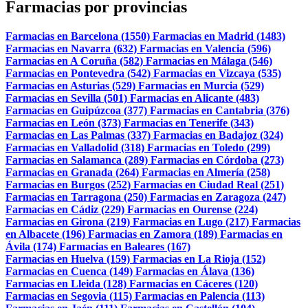
Farmacias por provincias
Farmacias en Barcelona (1550)
Farmacias en Madrid (1483)
Farmacias en Navarra (632)
Farmacias en Valencia (596)
Farmacias en A Coruña (582)
Farmacias en Málaga (546)
Farmacias en Pontevedra (542)
Farmacias en Vizcaya (535)
Farmacias en Asturias (529)
Farmacias en Murcia (529)
Farmacias en Sevilla (501)
Farmacias en Alicante (483)
Farmacias en Guipúzcoa (377)
Farmacias en Cantabria (376)
Farmacias en León (373)
Farmacias en Tenerife (343)
Farmacias en Las Palmas (337)
Farmacias en Badajoz (324)
Farmacias en Valladolid (318)
Farmacias en Toledo (299)
Farmacias en Salamanca (289)
Farmacias en Córdoba (273)
Farmacias en Granada (264)
Farmacias en Almería (258)
Farmacias en Burgos (252)
Farmacias en Ciudad Real (251)
Farmacias en Tarragona (250)
Farmacias en Zaragoza (247)
Farmacias en Cádiz (229)
Farmacias en Ourense (224)
Farmacias en Girona (219)
Farmacias en Lugo (217)
Farmacias
en Albacete (196)
Farmacias en Zamora (189)
Farmacias en
Ávila (174)
Farmacias en Baleares (167)
Farmacias en Huelva (159)
Farmacias en La Rioja (152)
Farmacias en Cuenca (149)
Farmacias en Álava (136)
Farmacias en Lleida (128)
Farmacias en Cáceres (120)
Farmacias en Segovia (115)
Farmacias en Palencia (113)