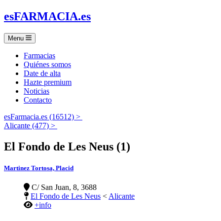
es
FARMACIA
.es
Menu
Farmacias
Quiénes somos
Date de alta
Hazte premium
Noticias
Contacto
esFarmacia.es (16512) >
Alicante (477) >
El Fondo de Les Neus (1)
Martinez Tortosa, Placid
C/ San Juan, 8, 3688
El Fondo de Les Neus
<
Alicante
+info