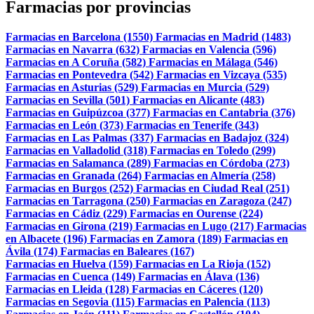
Farmacias por provincias
Farmacias en Barcelona (1550)
Farmacias en Madrid (1483)
Farmacias en Navarra (632)
Farmacias en Valencia (596)
Farmacias en A Coruña (582)
Farmacias en Málaga (546)
Farmacias en Pontevedra (542)
Farmacias en Vizcaya (535)
Farmacias en Asturias (529)
Farmacias en Murcia (529)
Farmacias en Sevilla (501)
Farmacias en Alicante (483)
Farmacias en Guipúzcoa (377)
Farmacias en Cantabria (376)
Farmacias en León (373)
Farmacias en Tenerife (343)
Farmacias en Las Palmas (337)
Farmacias en Badajoz (324)
Farmacias en Valladolid (318)
Farmacias en Toledo (299)
Farmacias en Salamanca (289)
Farmacias en Córdoba (273)
Farmacias en Granada (264)
Farmacias en Almería (258)
Farmacias en Burgos (252)
Farmacias en Ciudad Real (251)
Farmacias en Tarragona (250)
Farmacias en Zaragoza (247)
Farmacias en Cádiz (229)
Farmacias en Ourense (224)
Farmacias en Girona (219)
Farmacias en Lugo (217)
Farmacias
en Albacete (196)
Farmacias en Zamora (189)
Farmacias en
Ávila (174)
Farmacias en Baleares (167)
Farmacias en Huelva (159)
Farmacias en La Rioja (152)
Farmacias en Cuenca (149)
Farmacias en Álava (136)
Farmacias en Lleida (128)
Farmacias en Cáceres (120)
Farmacias en Segovia (115)
Farmacias en Palencia (113)