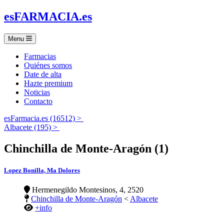
es
FARMACIA
.es
Menu
Farmacias
Quiénes somos
Date de alta
Hazte premium
Noticias
Contacto
esFarmacia.es (16512) >
Albacete (195) >
Chinchilla de Monte-Aragón (1)
Lopez Bonilla, Ma Dolores
Hermenegildo Montesinos, 4, 2520
Chinchilla de Monte-Aragón
<
Albacete
+info