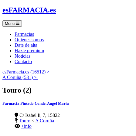
es
FARMACIA
.es
Menu
Farmacias
Quiénes somos
Date de alta
Hazte premium
Noticias
Contacto
esFarmacia.es (16512) >
A Coruña (581) >
Touro (2)
Farmacia Pintado Conde, Angel Maria
C/ Isabel Ii, 7, 15822
Touro
<
A Coruña
+info