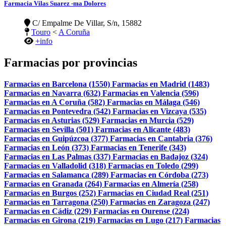
Farmacia Vilas Suarez -ma Dolores
C/ Empalme De Villar, S/n, 15882
Touro
<
A Coruña
+info
Farmacias por provincias
Farmacias en Barcelona (1550)
Farmacias en Madrid (1483)
Farmacias en Navarra (632)
Farmacias en Valencia (596)
Farmacias en A Coruña (582)
Farmacias en Málaga (546)
Farmacias en Pontevedra (542)
Farmacias en Vizcaya (535)
Farmacias en Asturias (529)
Farmacias en Murcia (529)
Farmacias en Sevilla (501)
Farmacias en Alicante (483)
Farmacias en Guipúzcoa (377)
Farmacias en Cantabria (376)
Farmacias en León (373)
Farmacias en Tenerife (343)
Farmacias en Las Palmas (337)
Farmacias en Badajoz (324)
Farmacias en Valladolid (318)
Farmacias en Toledo (299)
Farmacias en Salamanca (289)
Farmacias en Córdoba (273)
Farmacias en Granada (264)
Farmacias en Almería (258)
Farmacias en Burgos (252)
Farmacias en Ciudad Real (251)
Farmacias en Tarragona (250)
Farmacias en Zaragoza (247)
Farmacias en Cádiz (229)
Farmacias en Ourense (224)
Farmacias en Girona (219)
Farmacias en Lugo (217)
Farmacias