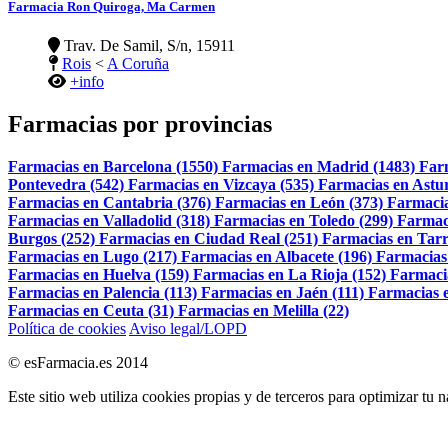
Farmacia Ron Quiroga, Ma Carmen
Trav. De Samil, S/n, 15911
Rois
<
A Coruña
+info
Farmacias por provincias
Farmacias en Barcelona (1550)
Farmacias en Madrid (1483)
Far
Pontevedra (542)
Farmacias en Vizcaya (535)
Farmacias en Astur
Farmacias en Cantabria (376)
Farmacias en León (373)
Farmacia
Farmacias en Valladolid (318)
Farmacias en Toledo (299)
Farmac
Burgos (252)
Farmacias en Ciudad Real (251)
Farmacias en Tarr
Farmacias en Lugo (217)
Farmacias en Albacete (196)
Farmacias
Farmacias en Huelva (159)
Farmacias en La Rioja (152)
Farmaci
Farmacias en Palencia (113)
Farmacias en Jaén (111)
Farmacias e
Farmacias en Ceuta (31)
Farmacias en Melilla (22)
Política de cookies
Aviso legal/LOPD
© esFarmacia.es 2014
Este sitio web utiliza cookies propias y de terceros para optimizar tu 