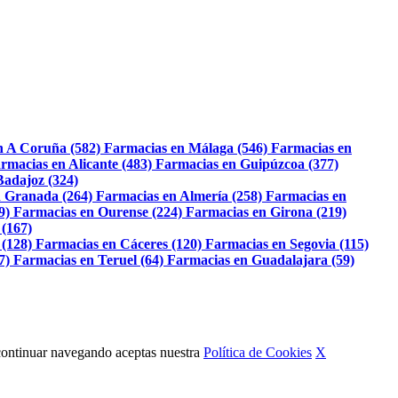
n A Coruña (582)
Farmacias en Málaga (546)
Farmacias en
rmacias en Alicante (483)
Farmacias en Guipúzcoa (377)
Badajoz (324)
 Granada (264)
Farmacias en Almería (258)
Farmacias en
9)
Farmacias en Ourense (224)
Farmacias en Girona (219)
 (167)
 (128)
Farmacias en Cáceres (120)
Farmacias en Segovia (115)
7)
Farmacias en Teruel (64)
Farmacias en Guadalajara (59)
Al continuar navegando aceptas nuestra
Política de Cookies
X