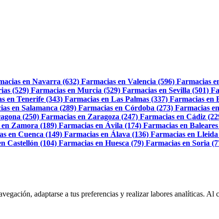
macias en Navarra (632)
Farmacias en Valencia (596)
Farmacias e
ias (529)
Farmacias en Murcia (529)
Farmacias en Sevilla (501)
Fa
s en Tenerife (343)
Farmacias en Las Palmas (337)
Farmacias en 
ias en Salamanca (289)
Farmacias en Córdoba (273)
Farmacias en
agona (250)
Farmacias en Zaragoza (247)
Farmacias en Cádiz (22
 en Zamora (189)
Farmacias en Ávila (174)
Farmacias en Baleares
as en Cuenca (149)
Farmacias en Álava (136)
Farmacias en Lleida
n Castellón (104)
Farmacias en Huesca (79)
Farmacias en Soria (7
navegación, adaptarse a tus preferencias y realizar labores analíticas. 