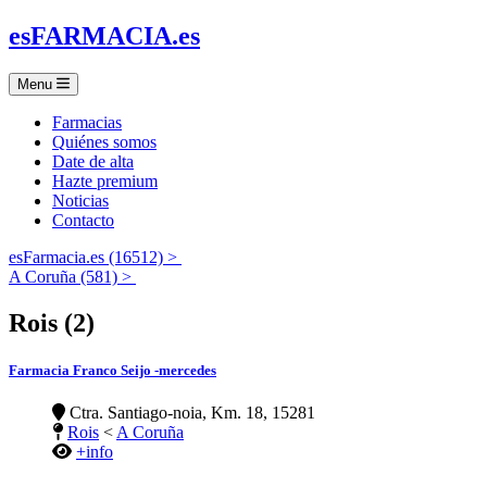
es
FARMACIA
.es
Menu
Farmacias
Quiénes somos
Date de alta
Hazte premium
Noticias
Contacto
esFarmacia.es (16512) >
A Coruña (581) >
Rois (2)
Farmacia Franco Seijo -mercedes
Ctra. Santiago-noia, Km. 18, 15281
Rois
<
A Coruña
+info