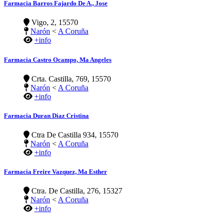
Farmacia Barros Fajardo De A., Jose
Vigo, 2, 15570
Narón
<
A Coruña
+info
Farmacia Castro Ocampo, Ma Angeles
Crta. Castilla, 769, 15570
Narón
<
A Coruña
+info
Farmacia Duran Diaz Cristina
Ctra De Castilla 934, 15570
Narón
<
A Coruña
+info
Farmacia Freire Vazquez, Ma Esther
Ctra. De Castilla, 276, 15327
Narón
<
A Coruña
+info