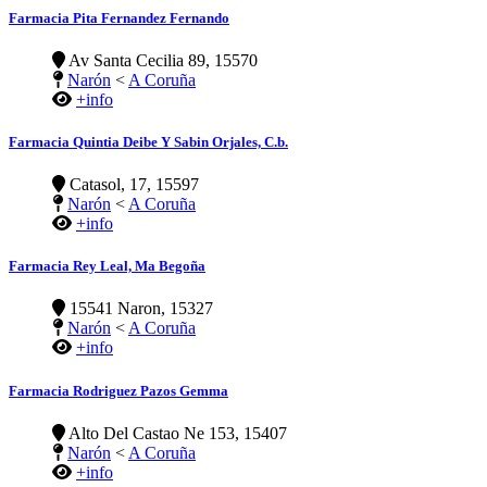
Farmacia Pita Fernandez Fernando
Av Santa Cecilia 89, 15570
Narón
<
A Coruña
+info
Farmacia Quintia Deibe Y Sabin Orjales, C.b.
Catasol, 17, 15597
Narón
<
A Coruña
+info
Farmacia Rey Leal, Ma Begoña
15541 Naron, 15327
Narón
<
A Coruña
+info
Farmacia Rodriguez Pazos Gemma
Alto Del Castao Ne 153, 15407
Narón
<
A Coruña
+info