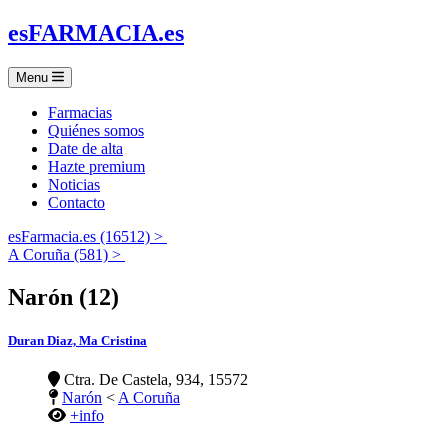
es
FARMACIA
.es
Menu
Farmacias
Quiénes somos
Date de alta
Hazte premium
Noticias
Contacto
esFarmacia.es (16512) >
A Coruña (581) >
Narón (12)
Duran Diaz, Ma Cristina
Ctra. De Castela, 934, 15572
Narón
<
A Coruña
+info