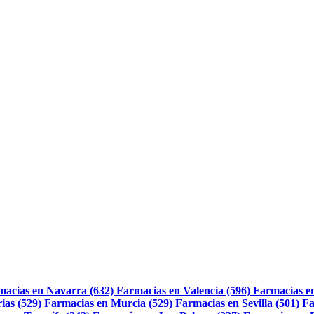
macias en Navarra (632)
Farmacias en Valencia (596)
Farmacias e
ias (529)
Farmacias en Murcia (529)
Farmacias en Sevilla (501)
Fa