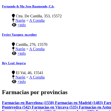
Fernando & Ma Jose Baamonde, C.b.
Ctra. De Castilla, 353, 15572
Narón
<
A Coruña
+info
Freire Vazquez -m.esther
Castilla, 276, 15570
Narón
<
A Coruña
+info
Rey Leal -bego\a
El Val, 46, 15541
Narón
<
A Coruña
+info
Farmacias por provincias
Farmacias en Barcelona (1550)
Farmacias en Madrid (1483)
Far
Pontevedra (542)
Farmacias en Vizcaya (535)
Farmacias en Astur