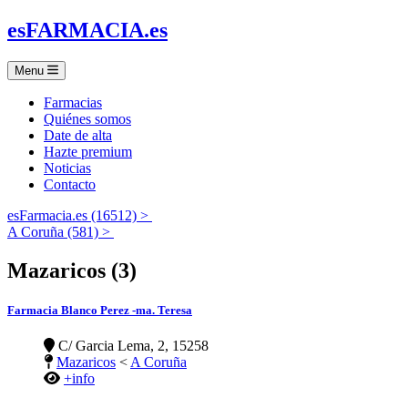
es
FARMACIA
.es
Menu
Farmacias
Quiénes somos
Date de alta
Hazte premium
Noticias
Contacto
esFarmacia.es (16512) >
A Coruña (581) >
Mazaricos (3)
Farmacia Blanco Perez -ma. Teresa
C/ Garcia Lema, 2, 15258
Mazaricos
<
A Coruña
+info