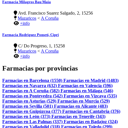
Farmacia Milagros Bau Maia
Avd. Francisco Suarez Salgado, 2, 15256
Mazaricos
<
A Coruña
+info
Farmacia Rodriguez Ponseti, Cipri
C/ Do Progreso, 1, 15258
Mazaricos
<
A Coruña
+info
Farmacias por provincias
Farmacias en Barcelona (1550)
Farmacias en Madrid (1483)
Farmacias en Navarra (632)
Farmacias en Valencia (596)
Farmacias en A Coruña (582)
Farmacias en Málaga (546)
Farmacias en Pontevedra (542)
Farmacias en Vizcaya (535)
Farmacias en Asturias (529)
Farmacias en Murcia (529)
Farmacias en Sevilla (501)
Farmacias en Alicante (483)
Farmacias en Guipúzcoa (377)
Farmacias en Cantabria (376)
Farmacias en León (373)
Farmacias en Tenerife (343)
Farmacias en Las Palmas (337)
Farmacias en Badajoz (324)
Farmacias en Valladolid (318)
Farmacias en Toledo (299)