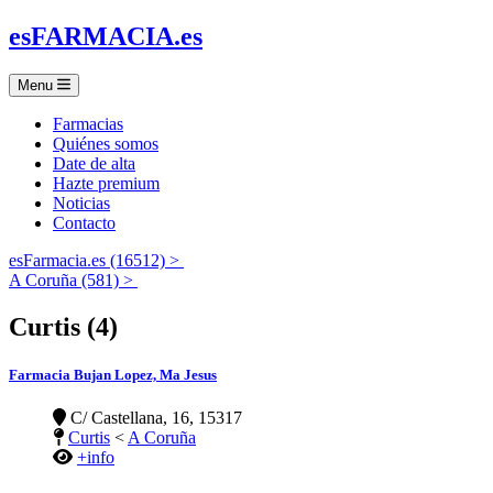
es
FARMACIA
.es
Menu
Farmacias
Quiénes somos
Date de alta
Hazte premium
Noticias
Contacto
esFarmacia.es (16512) >
A Coruña (581) >
Curtis (4)
Farmacia Bujan Lopez, Ma Jesus
C/ Castellana, 16, 15317
Curtis
<
A Coruña
+info