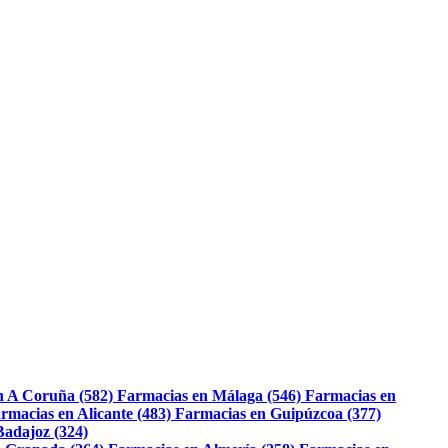
n A Coruña (582)
Farmacias en Málaga (546)
Farmacias en
rmacias en Alicante (483)
Farmacias en Guipúzcoa (377)
Badajoz (324)