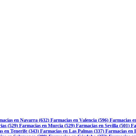
macias en Navarra (632)
Farmacias en Valencia (596)
Farmacias e
ias (529)
Farmacias en Murcia (529)
Farmacias en Sevilla (501)
Fa
s en Tenerife (343)
Farmacias en Las Palmas (337)
Farmacias en 