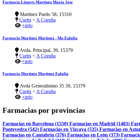
Farmacia Linares Martinez Maria Jose
Martinez Pardo 58, 15310
Curtis
<
A Coruña
+info
Farmacia Martinez Martinez - Ma Eulalia
Avda. Principal, 39, 15379
Curtis
<
A Coruña
+info
Farmacia Martinez Martinez Eulalia
Avda Generalisimo 35 39, 15379
Curtis
<
A Coruña
+info
Farmacias por provincias
Farmacias en Barcelona (1550)
Farmacias en Madrid (1483)
Far
Pontevedra (542)
Farmacias en Vizcaya (535)
Farmacias en Astur
Farmacias en Cantabria (376)
Farmacias en León (373)
Farmacia