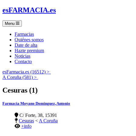
es
FARMACIA
.es
Menu
Farmacias
Quiénes somos
Date de alta
Hazte premium
Noticias
Contacto
esFarmacia.es (16512) >
A Coruña (581) >
Cesuras (1)
Farmacia Moyano Dominguez, Antonio
C/ Forte, 38, 15391
Cesuras
<
A Coruña
+info