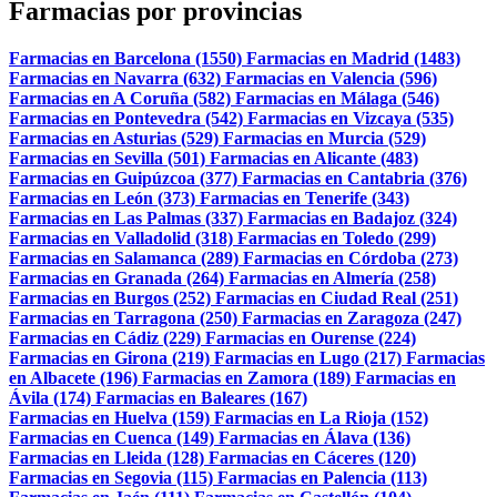
Farmacias por provincias
Farmacias en Barcelona (1550)
Farmacias en Madrid (1483)
Farmacias en Navarra (632)
Farmacias en Valencia (596)
Farmacias en A Coruña (582)
Farmacias en Málaga (546)
Farmacias en Pontevedra (542)
Farmacias en Vizcaya (535)
Farmacias en Asturias (529)
Farmacias en Murcia (529)
Farmacias en Sevilla (501)
Farmacias en Alicante (483)
Farmacias en Guipúzcoa (377)
Farmacias en Cantabria (376)
Farmacias en León (373)
Farmacias en Tenerife (343)
Farmacias en Las Palmas (337)
Farmacias en Badajoz (324)
Farmacias en Valladolid (318)
Farmacias en Toledo (299)
Farmacias en Salamanca (289)
Farmacias en Córdoba (273)
Farmacias en Granada (264)
Farmacias en Almería (258)
Farmacias en Burgos (252)
Farmacias en Ciudad Real (251)
Farmacias en Tarragona (250)
Farmacias en Zaragoza (247)
Farmacias en Cádiz (229)
Farmacias en Ourense (224)
Farmacias en Girona (219)
Farmacias en Lugo (217)
Farmacias
en Albacete (196)
Farmacias en Zamora (189)
Farmacias en
Ávila (174)
Farmacias en Baleares (167)
Farmacias en Huelva (159)
Farmacias en La Rioja (152)
Farmacias en Cuenca (149)
Farmacias en Álava (136)
Farmacias en Lleida (128)
Farmacias en Cáceres (120)
Farmacias en Segovia (115)
Farmacias en Palencia (113)