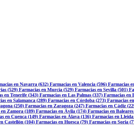
macias en Navarra (632)
Farmacias en Valencia (596)
Farmacias e
ias (529)
Farmacias en Murcia (529)
Farmacias en Sevilla (501)
Fa
s en Tenerife (343)
Farmacias en Las Palmas (337)
Farmacias en 
ias en Salamanca (289)
Farmacias en Córdoba (273)
Farmacias en
agona (250)
Farmacias en Zaragoza (247)
Farmacias en Cádiz (22
 en Zamora (189)
Farmacias en Ávila (174)
Farmacias en Baleares
as en Cuenca (149)
Farmacias en Álava (136)
Farmacias en Lleida
n Castellón (104)
Farmacias en Huesca (79)
Farmacias en Soria (7