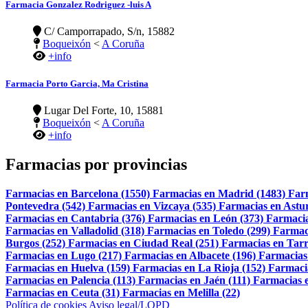
Farmacia Gonzalez Rodriguez -luis A
C/ Camporrapado, S/n, 15882
Boqueixón
<
A Coruña
+info
Farmacia Porto Garcia, Ma Cristina
Lugar Del Forte, 10, 15881
Boqueixón
<
A Coruña
+info
Farmacias por provincias
Farmacias en Barcelona (1550)
Farmacias en Madrid (1483)
Far
Pontevedra (542)
Farmacias en Vizcaya (535)
Farmacias en Astur
Farmacias en Cantabria (376)
Farmacias en León (373)
Farmacia
Farmacias en Valladolid (318)
Farmacias en Toledo (299)
Farmac
Burgos (252)
Farmacias en Ciudad Real (251)
Farmacias en Tarr
Farmacias en Lugo (217)
Farmacias en Albacete (196)
Farmacias
Farmacias en Huelva (159)
Farmacias en La Rioja (152)
Farmaci
Farmacias en Palencia (113)
Farmacias en Jaén (111)
Farmacias e
Farmacias en Ceuta (31)
Farmacias en Melilla (22)
Política de cookies
Aviso legal/LOPD