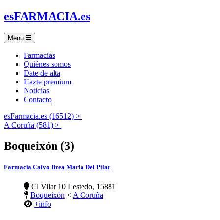
es
FARMACIA
.es
Menu
Farmacias
Quiénes somos
Date de alta
Hazte premium
Noticias
Contacto
esFarmacia.es (16512) >
A Coruña (581) >
Boqueixón (3)
Farmacia Calvo Brea Maria Del Pilar
Cl Vilar 10 Lestedo, 15881
Boqueixón
<
A Coruña
+info