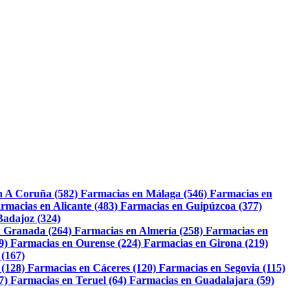
n A Coruña (582)
Farmacias en Málaga (546)
Farmacias en
rmacias en Alicante (483)
Farmacias en Guipúzcoa (377)
Badajoz (324)
 Granada (264)
Farmacias en Almería (258)
Farmacias en
9)
Farmacias en Ourense (224)
Farmacias en Girona (219)
 (167)
 (128)
Farmacias en Cáceres (120)
Farmacias en Segovia (115)
7)
Farmacias en Teruel (64)
Farmacias en Guadalajara (59)