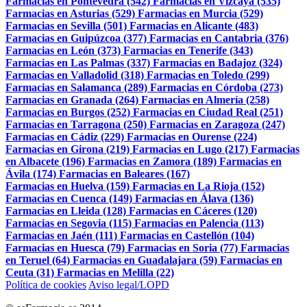
Farmacias en Pontevedra (542)
Farmacias en Vizcaya (535)
Farmacias en Asturias (529)
Farmacias en Murcia (529)
Farmacias en Sevilla (501)
Farmacias en Alicante (483)
Farmacias en Guipúzcoa (377)
Farmacias en Cantabria (376)
Farmacias en León (373)
Farmacias en Tenerife (343)
Farmacias en Las Palmas (337)
Farmacias en Badajoz (324)
Farmacias en Valladolid (318)
Farmacias en Toledo (299)
Farmacias en Salamanca (289)
Farmacias en Córdoba (273)
Farmacias en Granada (264)
Farmacias en Almería (258)
Farmacias en Burgos (252)
Farmacias en Ciudad Real (251)
Farmacias en Tarragona (250)
Farmacias en Zaragoza (247)
Farmacias en Cádiz (229)
Farmacias en Ourense (224)
Farmacias en Girona (219)
Farmacias en Lugo (217)
Farmacias
en Albacete (196)
Farmacias en Zamora (189)
Farmacias en
Ávila (174)
Farmacias en Baleares (167)
Farmacias en Huelva (159)
Farmacias en La Rioja (152)
Farmacias en Cuenca (149)
Farmacias en Álava (136)
Farmacias en Lleida (128)
Farmacias en Cáceres (120)
Farmacias en Segovia (115)
Farmacias en Palencia (113)
Farmacias en Jaén (111)
Farmacias en Castellón (104)
Farmacias en Huesca (79)
Farmacias en Soria (77)
Farmacias
en Teruel (64)
Farmacias en Guadalajara (59)
Farmacias en
Ceuta (31)
Farmacias en Melilla (22)
Política de cookies
Aviso legal/LOPD