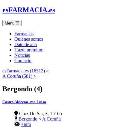
es
FARMACIA
.es
Menu
Farmacias
Quiénes somos
Date de alta
Hazte premium
Noticias
Contacto
esFarmacia.es (16512) >
A Coruña (581) >
Bergondo (4)
Castro Aldecoa -ma Luisa
Cruz Do Sar, 3, 15165
Bergondo
<
A Coruña
+info