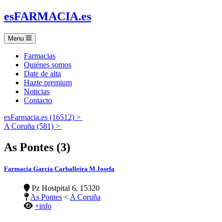
es
FARMACIA
.es
Menu
Farmacias
Quiénes somos
Date de alta
Hazte premium
Noticias
Contacto
esFarmacia.es (16512) >
A Coruña (581) >
As Pontes (3)
Farmacia Garcia Carballeira M Josefa
Pz Hostpital 6, 15320
As Pontes
<
A Coruña
+info