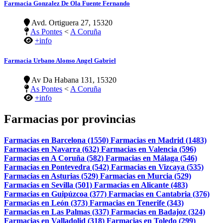
Farmacia Gonzalez De Ola Fuente Fernando
Avd. Ortiguera 27, 15320
As Pontes
<
A Coruña
+info
Farmacia Urbano Alonso Angel Gabriel
Av Da Habana 131, 15320
As Pontes
<
A Coruña
+info
Farmacias por provincias
Farmacias en Barcelona (1550)
Farmacias en Madrid (1483)
Farmacias en Navarra (632)
Farmacias en Valencia (596)
Farmacias en A Coruña (582)
Farmacias en Málaga (546)
Farmacias en Pontevedra (542)
Farmacias en Vizcaya (535)
Farmacias en Asturias (529)
Farmacias en Murcia (529)
Farmacias en Sevilla (501)
Farmacias en Alicante (483)
Farmacias en Guipúzcoa (377)
Farmacias en Cantabria (376)
Farmacias en León (373)
Farmacias en Tenerife (343)
Farmacias en Las Palmas (337)
Farmacias en Badajoz (324)
Farmacias en Valladolid (318)
Farmacias en Toledo (299)