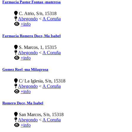
Farmacia Pastor Fontao -materesa
C. Atrio, S/n, 15318
Abegondo
<
A Coruña
+info
Farmacia Romero Doce, Ma Isabel
S. Marcos, 1, 15315
Abegondo
<
A Coruña
+info
Gomez Roel -ma Milagrosa
C/ La Iglesia, S/n, 15318
Abegondo
<
A Coruña
+info
Romero Doce, Ma Isabel
San Marcos, S/n, 15318
Abegondo
<
A Coruña
+info