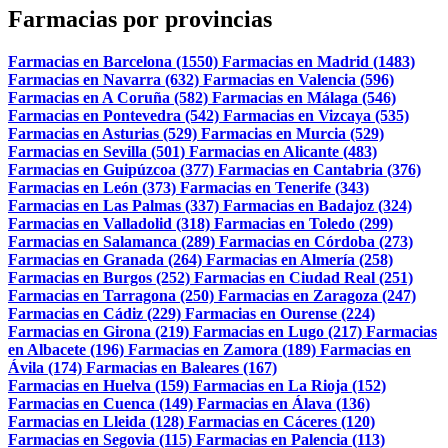
Farmacias por provincias
Farmacias en Barcelona (1550)
Farmacias en Madrid (1483)
Farmacias en Navarra (632)
Farmacias en Valencia (596)
Farmacias en A Coruña (582)
Farmacias en Málaga (546)
Farmacias en Pontevedra (542)
Farmacias en Vizcaya (535)
Farmacias en Asturias (529)
Farmacias en Murcia (529)
Farmacias en Sevilla (501)
Farmacias en Alicante (483)
Farmacias en Guipúzcoa (377)
Farmacias en Cantabria (376)
Farmacias en León (373)
Farmacias en Tenerife (343)
Farmacias en Las Palmas (337)
Farmacias en Badajoz (324)
Farmacias en Valladolid (318)
Farmacias en Toledo (299)
Farmacias en Salamanca (289)
Farmacias en Córdoba (273)
Farmacias en Granada (264)
Farmacias en Almería (258)
Farmacias en Burgos (252)
Farmacias en Ciudad Real (251)
Farmacias en Tarragona (250)
Farmacias en Zaragoza (247)
Farmacias en Cádiz (229)
Farmacias en Ourense (224)
Farmacias en Girona (219)
Farmacias en Lugo (217)
Farmacias
en Albacete (196)
Farmacias en Zamora (189)
Farmacias en
Ávila (174)
Farmacias en Baleares (167)
Farmacias en Huelva (159)
Farmacias en La Rioja (152)
Farmacias en Cuenca (149)
Farmacias en Álava (136)
Farmacias en Lleida (128)
Farmacias en Cáceres (120)
Farmacias en Segovia (115)
Farmacias en Palencia (113)