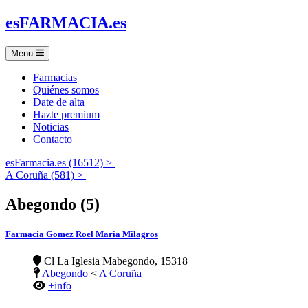
es
FARMACIA
.es
Menu
Farmacias
Quiénes somos
Date de alta
Hazte premium
Noticias
Contacto
esFarmacia.es (16512) >
A Coruña (581) >
Abegondo (5)
Farmacia Gomez Roel Maria Milagros
Cl La Iglesia Mabegondo, 15318
Abegondo
<
A Coruña
+info