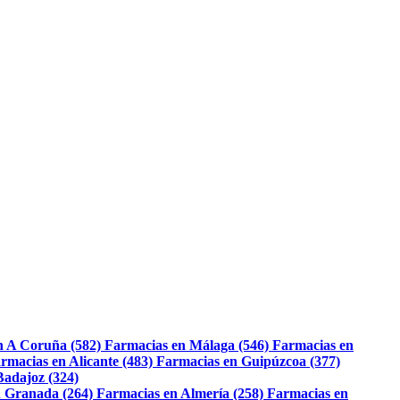
n A Coruña (582)
Farmacias en Málaga (546)
Farmacias en
rmacias en Alicante (483)
Farmacias en Guipúzcoa (377)
Badajoz (324)
 Granada (264)
Farmacias en Almería (258)
Farmacias en