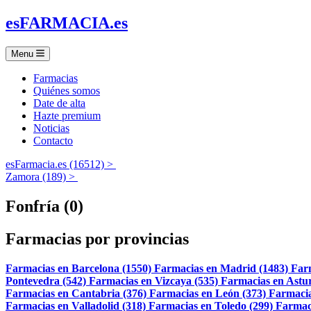
es
FARMACIA
.es
Menu
Farmacias
Quiénes somos
Date de alta
Hazte premium
Noticias
Contacto
esFarmacia.es (16512) >
Zamora (189) >
Fonfría (0)
Farmacias por provincias
Farmacias en Barcelona (1550)
Farmacias en Madrid (1483)
Far
Pontevedra (542)
Farmacias en Vizcaya (535)
Farmacias en Astur
Farmacias en Cantabria (376)
Farmacias en León (373)
Farmacia
Farmacias en Valladolid (318)
Farmacias en Toledo (299)
Farmac