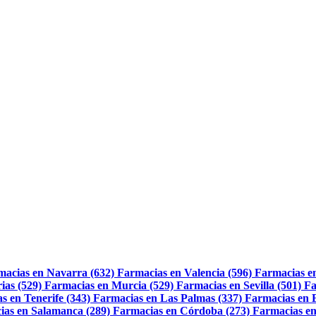
macias en Navarra (632)
Farmacias en Valencia (596)
Farmacias e
ias (529)
Farmacias en Murcia (529)
Farmacias en Sevilla (501)
Fa
s en Tenerife (343)
Farmacias en Las Palmas (337)
Farmacias en 
ias en Salamanca (289)
Farmacias en Córdoba (273)
Farmacias en