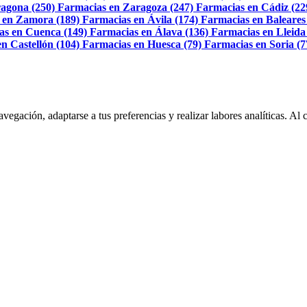
agona (250)
Farmacias en Zaragoza (247)
Farmacias en Cádiz (22
 en Zamora (189)
Farmacias en Ávila (174)
Farmacias en Baleares
as en Cuenca (149)
Farmacias en Álava (136)
Farmacias en Lleida
n Castellón (104)
Farmacias en Huesca (79)
Farmacias en Soria (7
navegación, adaptarse a tus preferencias y realizar labores analíticas. 