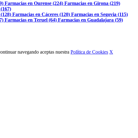
9)
Farmacias en Ourense (224)
Farmacias en Girona (219)
 (167)
 (128)
Farmacias en Cáceres (120)
Farmacias en Segovia (115)
7)
Farmacias en Teruel (64)
Farmacias en Guadalajara (59)
Al continuar navegando aceptas nuestra
Política de Cookies
X