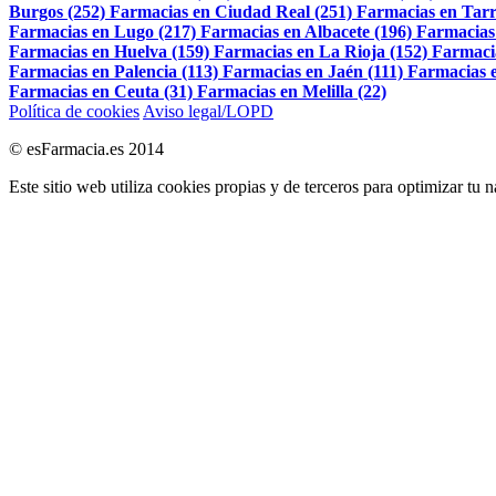
Burgos (252)
Farmacias en Ciudad Real (251)
Farmacias en Tarr
Farmacias en Lugo (217)
Farmacias en Albacete (196)
Farmacias
Farmacias en Huelva (159)
Farmacias en La Rioja (152)
Farmaci
Farmacias en Palencia (113)
Farmacias en Jaén (111)
Farmacias e
Farmacias en Ceuta (31)
Farmacias en Melilla (22)
Política de cookies
Aviso legal/LOPD
© esFarmacia.es 2014
Este sitio web utiliza cookies propias y de terceros para optimizar tu 