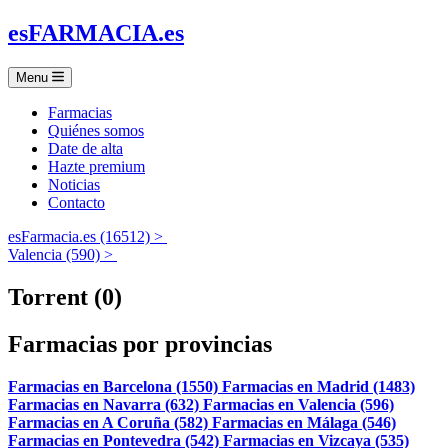
es
FARMACIA
.es
Menu
Farmacias
Quiénes somos
Date de alta
Hazte premium
Noticias
Contacto
esFarmacia.es (16512) >
Valencia (590) >
Torrent (0)
Farmacias por provincias
Farmacias en Barcelona (1550)
Farmacias en Madrid (1483)
Farmacias en Navarra (632)
Farmacias en Valencia (596)
Farmacias en A Coruña (582)
Farmacias en Málaga (546)
Farmacias en Pontevedra (542)
Farmacias en Vizcaya (535)