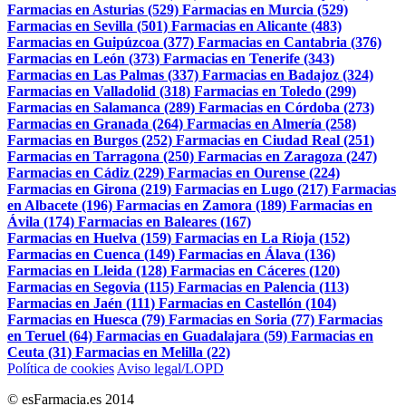
Farmacias en Asturias (529)
Farmacias en Murcia (529)
Farmacias en Sevilla (501)
Farmacias en Alicante (483)
Farmacias en Guipúzcoa (377)
Farmacias en Cantabria (376)
Farmacias en León (373)
Farmacias en Tenerife (343)
Farmacias en Las Palmas (337)
Farmacias en Badajoz (324)
Farmacias en Valladolid (318)
Farmacias en Toledo (299)
Farmacias en Salamanca (289)
Farmacias en Córdoba (273)
Farmacias en Granada (264)
Farmacias en Almería (258)
Farmacias en Burgos (252)
Farmacias en Ciudad Real (251)
Farmacias en Tarragona (250)
Farmacias en Zaragoza (247)
Farmacias en Cádiz (229)
Farmacias en Ourense (224)
Farmacias en Girona (219)
Farmacias en Lugo (217)
Farmacias
en Albacete (196)
Farmacias en Zamora (189)
Farmacias en
Ávila (174)
Farmacias en Baleares (167)
Farmacias en Huelva (159)
Farmacias en La Rioja (152)
Farmacias en Cuenca (149)
Farmacias en Álava (136)
Farmacias en Lleida (128)
Farmacias en Cáceres (120)
Farmacias en Segovia (115)
Farmacias en Palencia (113)
Farmacias en Jaén (111)
Farmacias en Castellón (104)
Farmacias en Huesca (79)
Farmacias en Soria (77)
Farmacias
en Teruel (64)
Farmacias en Guadalajara (59)
Farmacias en
Ceuta (31)
Farmacias en Melilla (22)
Política de cookies
Aviso legal/LOPD
© esFarmacia.es 2014