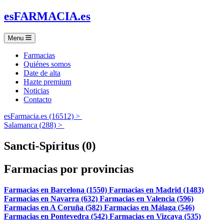
es
FARMACIA
.es
Menu
Farmacias
Quiénes somos
Date de alta
Hazte premium
Noticias
Contacto
esFarmacia.es (16512) >
Salamanca (288) >
Sancti-Spíritus (0)
Farmacias por provincias
Farmacias en Barcelona (1550)
Farmacias en Madrid (1483)
Farmacias en Navarra (632)
Farmacias en Valencia (596)
Farmacias en A Coruña (582)
Farmacias en Málaga (546)
Farmacias en Pontevedra (542)
Farmacias en Vizcaya (535)