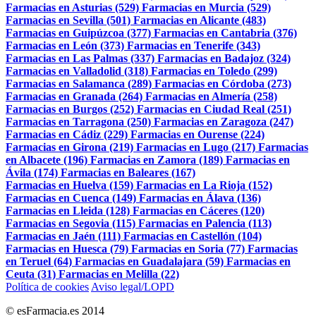
Farmacias en Asturias (529)
Farmacias en Murcia (529)
Farmacias en Sevilla (501)
Farmacias en Alicante (483)
Farmacias en Guipúzcoa (377)
Farmacias en Cantabria (376)
Farmacias en León (373)
Farmacias en Tenerife (343)
Farmacias en Las Palmas (337)
Farmacias en Badajoz (324)
Farmacias en Valladolid (318)
Farmacias en Toledo (299)
Farmacias en Salamanca (289)
Farmacias en Córdoba (273)
Farmacias en Granada (264)
Farmacias en Almería (258)
Farmacias en Burgos (252)
Farmacias en Ciudad Real (251)
Farmacias en Tarragona (250)
Farmacias en Zaragoza (247)
Farmacias en Cádiz (229)
Farmacias en Ourense (224)
Farmacias en Girona (219)
Farmacias en Lugo (217)
Farmacias
en Albacete (196)
Farmacias en Zamora (189)
Farmacias en
Ávila (174)
Farmacias en Baleares (167)
Farmacias en Huelva (159)
Farmacias en La Rioja (152)
Farmacias en Cuenca (149)
Farmacias en Álava (136)
Farmacias en Lleida (128)
Farmacias en Cáceres (120)
Farmacias en Segovia (115)
Farmacias en Palencia (113)
Farmacias en Jaén (111)
Farmacias en Castellón (104)
Farmacias en Huesca (79)
Farmacias en Soria (77)
Farmacias
en Teruel (64)
Farmacias en Guadalajara (59)
Farmacias en
Ceuta (31)
Farmacias en Melilla (22)
Política de cookies
Aviso legal/LOPD
© esFarmacia.es 2014