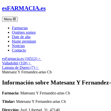
es
FARMACIA
.es
Menu
Farmacias
Quiénes somos
Date de alta
Hazte premium
Noticias
Contacto
esFarmacia.es (16512) >
Valladolid (318) >
Laguna de Duero (7) >
Matesanz Y Fernandez-arias Cb
Información sobre
Matesanz Y Fernandez-
Farmacia:
Matesanz Y Fernandez-arias Cb
Titular:
Matesanz Y Fernandez-arias Cb
Dirección:
Avd. Libertad, 31, 47140