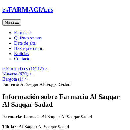
es
FARMACIA
.es
Menu
Farmacias
Quiénes somos
Date de alta
Hazte premium
Noticias
Contacto
esFarmacia.es (16512) >
Navarra (630) >
Bargota (1) >
Farmacia Al Saqqar Al Saqqar Sadad
Información sobre
Farmacia Al Saqqar
Al Saqqar Sadad
Farmacia:
Farmacia Al Saqqar Al Saqqar Sadad
Titular:
Al Saqqar Al Saqqar Sadad