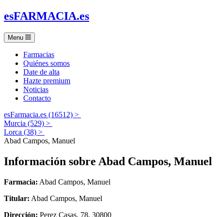
es
FARMACIA
.es
Menu
Farmacias
Quiénes somos
Date de alta
Hazte premium
Noticias
Contacto
esFarmacia.es (16512) >
Murcia (529) >
Lorca (38) >
Abad Campos, Manuel
Información sobre
Abad Campos, Manuel
Farmacia:
Abad Campos, Manuel
Titular:
Abad Campos, Manuel
Dirección:
Perez Casas, 78, 30800