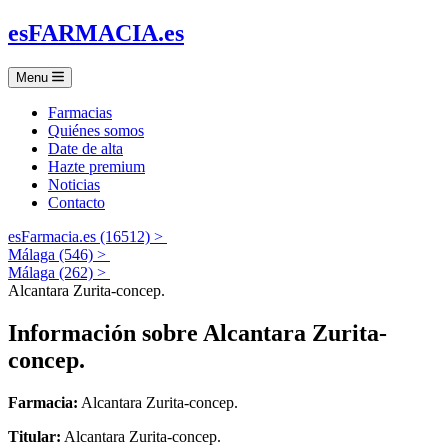
es
FARMACIA
.es
Menu
Farmacias
Quiénes somos
Date de alta
Hazte premium
Noticias
Contacto
esFarmacia.es (16512) >
Málaga (546) >
Málaga (262) >
Alcantara Zurita-concep.
Información sobre
Alcantara Zurita-
concep.
Farmacia:
Alcantara Zurita-concep.
Titular:
Alcantara Zurita-concep.