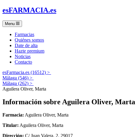
es
FARMACIA
.es
Menu
Farmacias
Quiénes somos
Date de alta
Hazte premium
Noticias
Contacto
esFarmacia.es (16512) >
Málaga (546) >
Málaga (262) >
Aguilera Oliver, Marta
Información sobre
Aguilera Oliver, Marta
Farmacia:
Aguilera Oliver, Marta
Titular:
Aguilera Oliver, Marta
Dirección:
C/ Juan Valera, 2, 29017