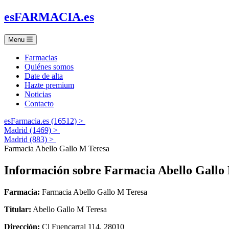
es
FARMACIA
.es
Menu
Farmacias
Quiénes somos
Date de alta
Hazte premium
Noticias
Contacto
esFarmacia.es (16512) >
Madrid (1469) >
Madrid (883) >
Farmacia Abello Gallo M Teresa
Información sobre
Farmacia Abello Gallo
Farmacia:
Farmacia Abello Gallo M Teresa
Titular:
Abello Gallo M Teresa
Dirección:
Cl Fuencarral 114, 28010