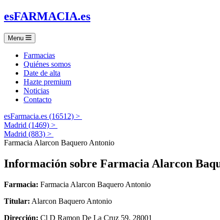
es
FARMACIA
.es
Menu
Farmacias
Quiénes somos
Date de alta
Hazte premium
Noticias
Contacto
esFarmacia.es (16512) >
Madrid (1469) >
Madrid (883) >
Farmacia Alarcon Baquero Antonio
Información sobre
Farmacia Alarcon Baqu
Farmacia:
Farmacia Alarcon Baquero Antonio
Titular:
Alarcon Baquero Antonio
Dirección:
Cl D Ramon De La Cruz 59, 28001