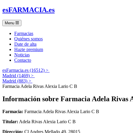
es
FARMACIA
.es
Menu
Farmacias
Quiénes somos
Date de alta
Hazte premium
Noticias
Contacto
esFarmacia.es (16512) >
Madrid (1469) >
Madrid (883) >
Farmacia Adela Rivas Alexia Lario C B
Información sobre
Farmacia Adela Rivas A
Farmacia:
Farmacia Adela Rivas Alexia Lario C B
Titular:
Adela Rivas Alexia Lario C B
Dirección:
Cl Andres Mellado 49, 28015