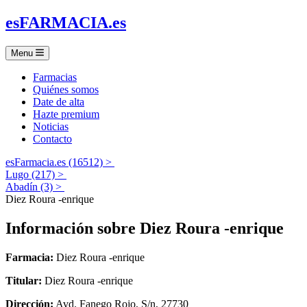
es
FARMACIA
.es
Menu
Farmacias
Quiénes somos
Date de alta
Hazte premium
Noticias
Contacto
esFarmacia.es (16512) >
Lugo (217) >
Abadín (3) >
Diez Roura -enrique
Información sobre
Diez Roura -enrique
Farmacia:
Diez Roura -enrique
Titular:
Diez Roura -enrique
Dirección:
Avd. Fanego Rojo, S/n, 27730