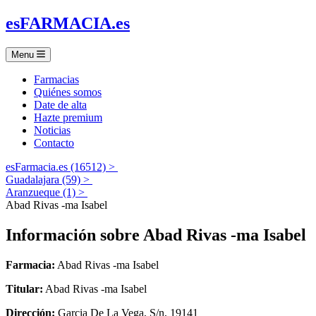
es
FARMACIA
.es
Menu
Farmacias
Quiénes somos
Date de alta
Hazte premium
Noticias
Contacto
esFarmacia.es (16512) >
Guadalajara (59) >
Aranzueque (1) >
Abad Rivas -ma Isabel
Información sobre
Abad Rivas -ma Isabel
Farmacia:
Abad Rivas -ma Isabel
Titular:
Abad Rivas -ma Isabel
Dirección:
Garcia De La Vega, S/n, 19141