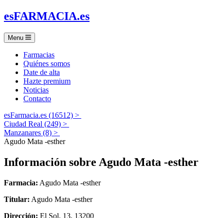
es
FARMACIA
.es
Menu
Farmacias
Quiénes somos
Date de alta
Hazte premium
Noticias
Contacto
esFarmacia.es (16512) >
Ciudad Real (249) >
Manzanares (8) >
Agudo Mata -esther
Información sobre
Agudo Mata -esther
Farmacia:
Agudo Mata -esther
Titular:
Agudo Mata -esther
Dirección:
El Sol, 13, 13200