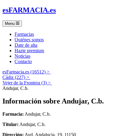
es
FARMACIA
.es
Menu
Farmacias
Quiénes somos
Date de alta
Hazte premium
Noticias
Contacto
esFarmacia.es (16512) >
Cádiz (227) >
Vejer de la Frontera (3) >
Andujar, C.b.
Información sobre
Andujar, C.b.
Farmacia:
Andujar, C.b.
Titular:
Andujar, C.b.
Dirección:
Avd. Andalucia, 19, 11150