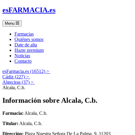
es
FARMACIA
.es
Menu
Farmacias
Quiénes somos
Date de alta
Hazte premium
Noticias
Contacto
esFarmacia.es (16512) >
Cádiz (227) >
Algeciras (37) >
Alcala, C.b.
Información sobre
Alcala, C.b.
Farmacia:
Alcala, C.b.
Titular:
Alcala, C.b.
Dirección:
Plaza Nuestra Señora De La Palma, 9, 11203