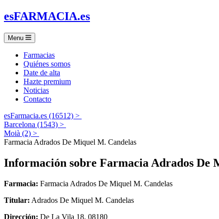
es
FARMACIA
.es
Menu
Farmacias
Quiénes somos
Date de alta
Hazte premium
Noticias
Contacto
esFarmacia.es (16512) >
Barcelona (1543) >
Moià (2) >
Farmacia Adrados De Miquel M. Candelas
Información sobre
Farmacia Adrados De M
Farmacia:
Farmacia Adrados De Miquel M. Candelas
Titular:
Adrados De Miquel M. Candelas
Dirección:
De La Vila 18, 08180