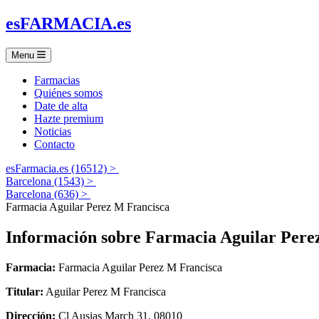
es
FARMACIA
.es
Menu
Farmacias
Quiénes somos
Date de alta
Hazte premium
Noticias
Contacto
esFarmacia.es (16512) >
Barcelona (1543) >
Barcelona (636) >
Farmacia Aguilar Perez M Francisca
Información sobre
Farmacia Aguilar Pere
Farmacia:
Farmacia Aguilar Perez M Francisca
Titular:
Aguilar Perez M Francisca
Dirección:
Cl Ausias March 31, 08010