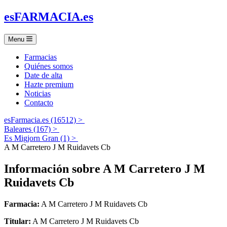
es
FARMACIA
.es
Menu
Farmacias
Quiénes somos
Date de alta
Hazte premium
Noticias
Contacto
esFarmacia.es (16512) >
Baleares (167) >
Es Migjorn Gran (1) >
A M Carretero J M Ruidavets Cb
Información sobre
A M Carretero J M
Ruidavets Cb
Farmacia:
A M Carretero J M Ruidavets Cb
Titular:
A M Carretero J M Ruidavets Cb